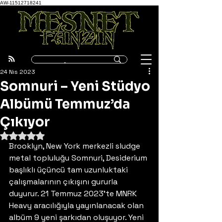
AW-11512718241
24 Nis 2023
Somnuri – Yeni Stüdyo
Albümü Temmuz’da
Çıkıyor
5 üzerinden NaN yıldız
Brooklyn, New York merkezli sludge 
metal topluluğu Somnuri, Desiderium 
başlıklı üçüncü tam uzunluktaki 
çalışmalarının çıkışını gururla 
duyurur. 21 Temmuz 2023’te MNRK 
Heavy aracılığıyla yayınlanacak olan 
albüm 9 yeni şarkıdan oluşuyor. Yeni 