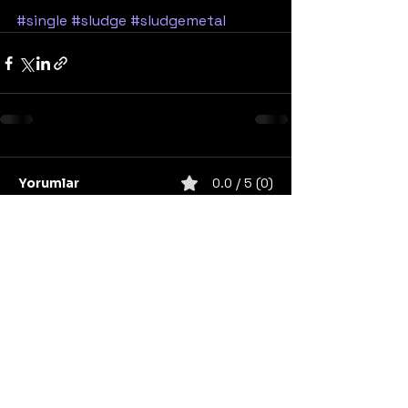
#single
#sludge
#sludgemetal
Yorumlar
0.0 / 5 (0)
Yorum yapın ve puanlayın...
United States
Konser
Sweden
Black Metal
Death Metal
Germany
United Kingdom
Heavy Metal
Finland
Thrash Metal
Italy
Napalm Records