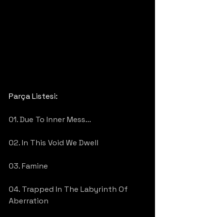
Parça Listesi:
01. Due To Inner Mess...
02. In This Void We Dwell
03. Famine
04. Trapped In The Labyrinth Of 
Aberration