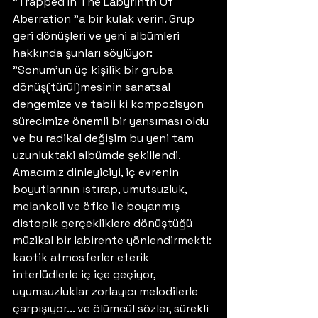
"Trapped In The Labyrinth Of 
Aberration "a bir kulak verin. Grup 
geri dönüşleri ve yeni albümleri 
hakkında şunları söylüyor: 
"Sonum'un üç kişilik bir gruba 
dönüş(türül)mesinin sanatsal 
dengemize ve tabii ki kompozisyon 
sürecimize önemli bir yansıması oldu 
ve bu radikal değişim bu yeni tam 
uzunluktaki albümde şekillendi. 
Amacımız dinleyiciyi, iç evrenin 
boyutlarının ıstırap, umutsuzluk, 
melankoli ve öfke ile boyanmış 
distopik gerçekliklere dönüştüğü 
müzikal bir labirente yönlendirmekti: 
kaotik atmosferler eterik 
interlüdlerle iç içe geçiyor, 
uyumsuzluklar zorlayıcı melodilerle 
çarpışıyor... ve ölümcül sözler, sürekli 