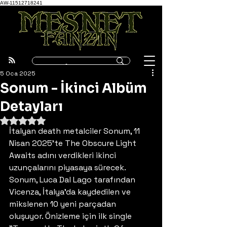
AW-11512718241
5 Oca 2025
Sonum - İkinci Albüm
Detayları
5 üzerinden NaN yıldız
İtalyan death metalciler Sonum, 11 
Nisan 2025'te The Obscure Light 
Awaits adını verdikleri ikinci 
uzunçalarını piyasaya sürecek. 
Sonum, Luca Dal Lago tarafından 
Vicenza, İtalya'da kaydedilen ve 
mikslenen 10 yeni parçadan 
oluşuyor. Önizleme için ilk single 