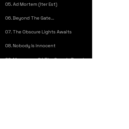
05. Ad Mortem (Iter Est)
06. Beyond The Gate...
07. The Obscure Lights Awaits
08. Nobody Is Innocent
09. Messenger Of The Cosmic Dread
10. Deliver Us (Final Trip)
Italy
Black/Death Metal
Dusktone
Veneto
Vicenza
Haber
Video
Promo