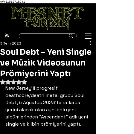
AW-11512718241
3 Tem 2023
Soul Debt – Yeni Single
ve Müzik Videosunun
Prömiyerini Yaptı
5 üzerinden NaN yıldız
New Jersey’li progresif 
deathcore/death metal grubu Soul 
Debt, 5 Ağustos 2023’te raflarda 
yerini alacak olan aynı adlı yeni 
albümlerinden “Ascendant” adlı yeni 
single ve klibin prömiyerini yaptı.