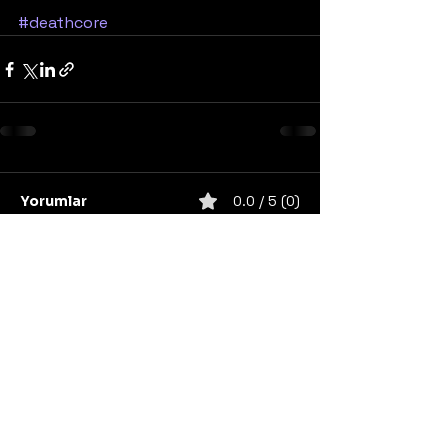
#deathcore
Yorumlar
0.0 / 5 (0)
Yorum yapın ve puanlayın...
United States
Konser
Sweden
Black Metal
Death Metal
Germany
United Kingdom
Heavy Metal
Finland
Thrash Metal
Italy
Napalm Records