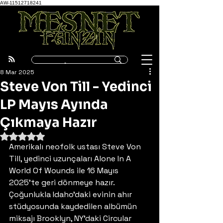
AW-11512718241
8 Mar 2025
Steve Von Till - Yedinci
LP Mayıs Ayında
Çıkmaya Hazır
5 üzerinden NaN yıldız
Amerikalı neofolk ustası Steve Von 
Till, yedinci uzunçaları Alone In A 
World Of Wounds ile 16 Mayıs 
2025'te geri dönmeye hazır. 
Çoğunlukla Idaho'daki evinin ahır 
stüdyosunda kaydedilen albümün 
miksajı Brooklyn, NY'daki Circular 