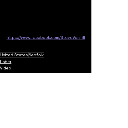
https://www.facebook.com/SteveVonTill
United States
Neofolk
Haber
Video
Promo
Yorumlar
0.0 / 5 (0)