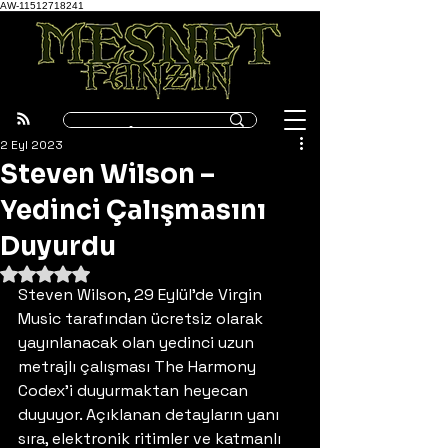
AW-11512718241
2 Eyl 2023
Steven Wilson –
Yedinci Çalışmasını
Duyurdu
5 üzerinden NaN yıldız
Steven Wilson, 29 Eylül’de Virgin 
Music tarafından ücretsiz olarak 
yayınlanacak olan yedinci uzun 
metrajlı çalışması The Harmony 
Codex’i duyurmaktan heyecan 
duyuyor. Açıklanan detayların yanı 
sıra, elektronik ritimler ve katmanlı 