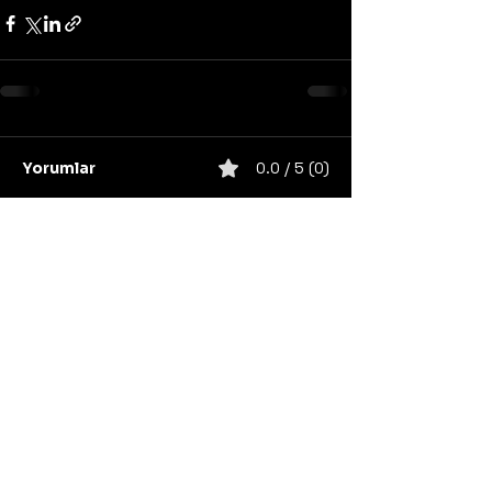
Yorumlar
0.0 / 5 (0)
Yorum yapın ve puanlayın...
United States
Konser
Sweden
Black Metal
Death Metal
Germany
United Kingdom
Heavy Metal
Finland
Thrash Metal
Italy
Napalm Records
Metal Blade Records
Nuclear Blast
Norway
California
Unsigned/independent