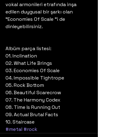
vokal armonileri etrafında inşa 
edilen duygusal bir şarkı olan 
“Economies Of Scale “i de 
dinleyebilirsiniz. 
Albüm parça listesi:
01. Inclination
02. What Life Brings
03. Economies Of Scale
04. Impossible Tightrope
05. Rock Bottom
06. Beautiful Scarecrow
07. The Harmony Codex
08. Time Is Running Out
09. Actual Brutal Facts
10. Staircase
#metal
#rock