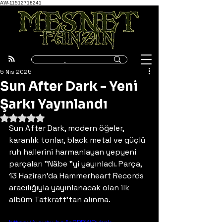
AW-11512718241
5 Nis 2025
Sun After Dark - Yeni
Şarkı Yayınlandı
5 üzerinden NaN yıldız
Sun After Dark, modern öğeler, 
karanlık tonlar, black metal ve güçlü 
ruh hallerini harmanlayan yepyeni 
parçaları "Näbe "yi yayınladı. Parça, 
13 Haziran'da Hammerheart Records 
aracılığıyla yayınlanacak olan ilk 
albüm Tatkraft'tan alınma.