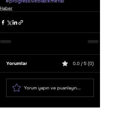
#progressiveblackmetal
Haber
Yorumlar
0.0 / 5 (0)
Yorum yapın ve puanlayın...
United States
Konser
Sweden
Black Metal
Death Metal
Germany
United Kingdom
Heavy Metal
Finland
Thrash Metal
Italy
Napalm Records