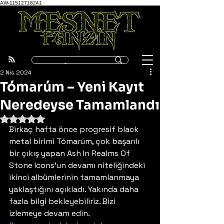
AW-11512718241
2 Nis 2024
Tómarúm – Yeni Kayıt
Neredeyse Tamamlandı
5 üzerinden NaN yıldız
Birkaç hafta önce progresif black 
metal birimi Tómarúm, çok başarılı 
bir çıkış yapan Ash In Realms Of 
Stone Icons’un devamı niteliğindeki 
ikinci albümlerinin tamamlanmaya 
yaklaştığını açıkladı. Yakında daha 
fazla bilgi bekleyebiliriz. Bizi 
izlemeye devam edin.