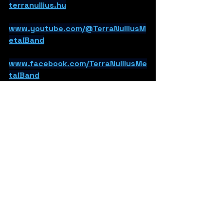
terranullius.hu
www.youtube.com/@TerraNulliusM
etalBand
www.facebook.com/TerraNulliusMe
talBand
www.instagram.com/terranulliushu
ngarianmetalband
WormHoleDeath
Hungary
Heavy/Power Metal/Hard Rock
Haber
Video