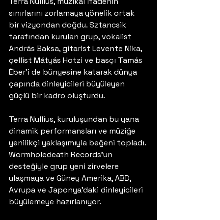
Terra Nullius, müzikal ifadenin 
sınırlarını zorlamaya yönelik ortak 
bir vizyondan doğdu. Sztancsik 
tarafından kurulan grup, vokalist 
András Baksa, gitarist Levente Nika, 
çellist Mátyás Hotzi ve basçı Tamás 
Éber'i de bünyesine katarak dünya 
çapında dinleyicileri büyüleyen 
güçlü bir kadro oluşturdu.
Terra Nullius, kuruluşundan bu yana 
dinamik performansları ve müziğe 
yenilikçi yaklaşımıyla beğeni topladı. 
Wormholedeath Records'un 
desteğiyle grup yeni zirvelere 
ulaşmaya ve Güney Amerika, ABD, 
Avrupa ve Japonya'daki dinleyicileri 
büyülemeye hazırlanıyor.