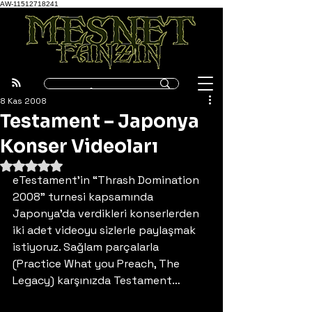
AW-11512718241
8 Kas 2008
Testament – Japonya
Konser Videoları
5 üzerinden NaN yıldız
eTestament’in “Thrash Domination 
2008” turnesi kapsamında 
Japonya’da verdikleri konserlerden 
iki adet videoyu sizlerle paylaşmak 
istiyoruz. Sağlam parçalarla 
(Practice What you Preach, The 
Legacy) karşınızda Testament… 