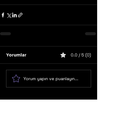
Yorumlar
0.0 / 5 (0)
Yorum yapın ve puanlayın...
United States
Konser
Sweden
Black Metal
Death Metal
Germany
United Kingdom
Heavy Metal
Finland
Thrash Metal
Italy
Napalm Records
Metal Blade Records
Nuclear Blast