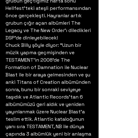
grubun geçtiğimiz hafta sonu 
Hellfest’teki ateşli performansından 
önce gerçekleşti. Hayranlar artık 
grubun çığır açan albümleri The 
Legacy ve The New Order’ı diledikleri 
DSP’de dinleyebilecek! 
Chuck Billy şöyle diyor: “Uzun bir 
müzik yapma geçmişinden ve 
TESTAMENT’in 2008’de The 
Formation of Damnation ile Nuclear 
Blast ile bir araya gelmesinden ve şu 
anki Titans of Creation albümünden 
sonra, bunu bir sonraki seviyeye 
taşıdık ve Atlantic Records’tan 6 
albümümüzü geri aldık ve yeniden 
yayınlanmak üzere Nuclear Blast’a 
teslim ettik. Atlantic kataloğunun 
yanı sıra TESTAMENT, NB ile dünya 
çapında 3 albümlük yeni bir anlaşma 