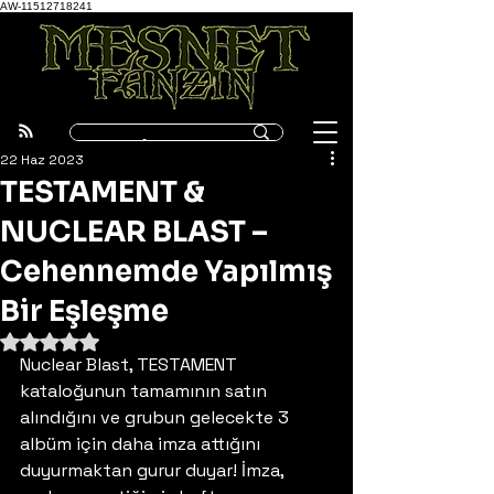
AW-11512718241
22 Haz 2023
TESTAMENT &
NUCLEAR BLAST –
Cehennemde Yapılmış
Bir Eşleşme
5 üzerinden NaN yıldız
Nuclear Blast, TESTAMENT 
kataloğunun tamamının satın 
alındığını ve grubun gelecekte 3 
albüm için daha imza attığını 
duyurmaktan gurur duyar! İmza, 