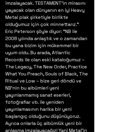
imzalayacak. TESTAMENT’in mirasını 
yayacak olan dünyanın en iyi Heavy 
Metal plak şirketiyle birlikte 
olduğumuz için çok minnettarız.” 
Eric Peterson şöyle diyor: “NB ile 
2008 yılında anlaştık ve o zamandan 
bu yana bizim için mükemmel bir 
uyum oldu. Bu arada, Atlantic 
Records ile olan eski kataloğumuz – 
The Legacy, The New Order, Practice 
What You Preach, Souls of Black, The 
Ritual ve Low – bize geri döndü ve 
NB’nin bu albümleri yeni 
yayınlanmamış sanat eserleri, 
fotoğraflar vb. ile yeniden 
yayınlamasının harika bir yeni 
başlangıç olduğunu düşünüyoruz. 
Ayrıca onlarla üç albümlük yeni bir 
anlaşma imzalayacağız! Yani Metal’in 