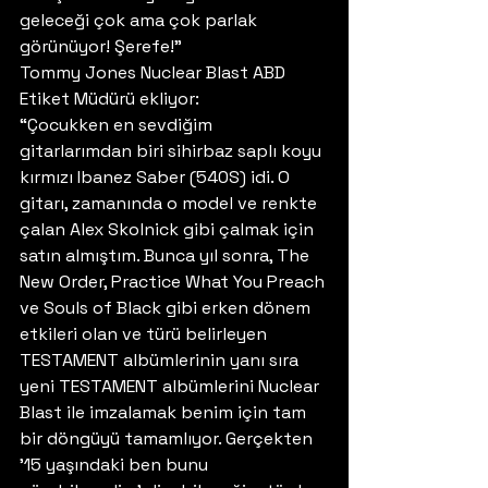
geleceği çok ama çok parlak 
görünüyor! Şerefe!” 
Tommy Jones Nuclear Blast ABD 
Etiket Müdürü ekliyor:
“Çocukken en sevdiğim 
gitarlarımdan biri sihirbaz saplı koyu 
kırmızı Ibanez Saber (540S) idi. O 
gitarı, zamanında o model ve renkte 
çalan Alex Skolnick gibi çalmak için 
satın almıştım. Bunca yıl sonra, The 
New Order, Practice What You Preach 
ve Souls of Black gibi erken dönem 
etkileri olan ve türü belirleyen 
TESTAMENT albümlerinin yanı sıra 
yeni TESTAMENT albümlerini Nuclear 
Blast ile imzalamak benim için tam 
bir döngüyü tamamlıyor. Gerçekten 
’15 yaşındaki ben bunu 