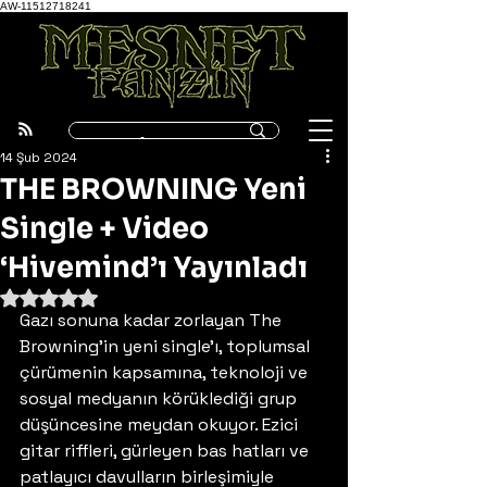
AW-11512718241
14 Şub 2024
THE BROWNING Yeni
Single + Video
‘Hivemind’ı Yayınladı
5 üzerinden NaN yıldız
Gazı sonuna kadar zorlayan The 
Browning’in yeni single’ı, toplumsal 
çürümenin kapsamına, teknoloji ve 
sosyal medyanın körüklediği grup 
düşüncesine meydan okuyor. Ezici 
gitar riffleri, gürleyen bas hatları ve 
patlayıcı davulların birleşimiyle 