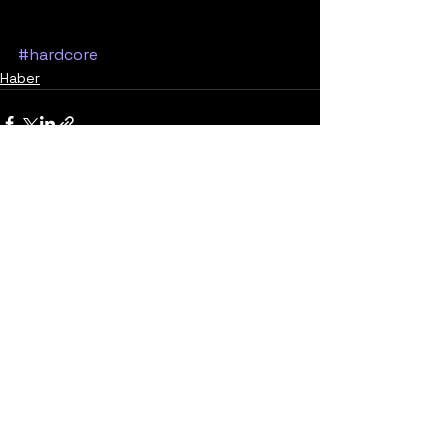
#hardcore
Haber
Yorumlar
0.0 / 5 (0)
Yorum yapın ve puanlayın...
United States
Konser
Sweden