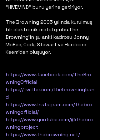
“HIVEMIND” bunu yerine getiriyor. 
The Browning 2005 yılında kurulmuş 
bir elektronik metal grubu.The 
Browning’in şu anki kadrosu Jonny 
McBee, Cody Stewart ve Hardcore 
Keem’den oluşuyor. 
https://www.facebook.com/TheBro
wningOfficial
https://twitter.com/thebrowningban
d
https://www.instagram.com/thebro
wningofficial/
https://www.youtube.com/@thebro
wningproject
https://www.thebrowning.net/