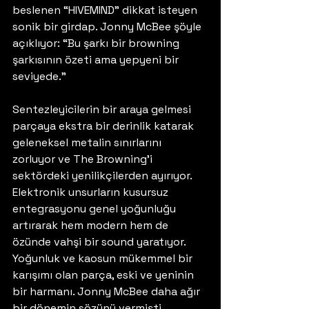
beslenen “HIVEMIND” dikkat isteyen 
sonik bir girdap. Jonny McBee şöyle 
açıklıyor: “Bu şarkı bir browning 
şarkısının özeti ama yepyeni bir 
seviyede.” 
Sentezleyicilerin bir araya gelmesi 
parçaya ekstra bir derinlik katarak 
geleneksel metalin sınırlarını 
zorluyor ve The Browning’i 
sektördeki yenilikçilerden ayırıyor. 
Elektronik unsurların kusursuz 
entegrasyonu genel yoğunluğu 
artırarak hem modern hem de 
özünde vahşi bir sound yaratıyor. 
Yoğunluk ve kaosun mükemmel bir 
karışımı olan parça, eski ve yeninin 
bir harmanı. Jonny McBee daha ağır 
bir dönemin sözünü vermişti. 