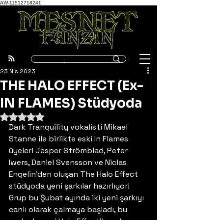
AW-11512718241
23 Nis 2023
THE HALO EFFECT (Ex-
IN FLAMES) Stüdyoda
5 üzerinden NaN yıldız
Dark Tranquility vokalisti Mikael 
Stanne ile birlikte eski In Flames 
üyeleri Jesper Strömblad, Peter 
Iwers, Daniel Svensson ve Niclas 
Engelin’den oluşan The Halo Effect 
stüdyoda yeni şarkılar hazırlıyor! 
Grup bu Şubat ayında iki yeni şarkıyı 
canlı olarak çalmaya başladı, bu 