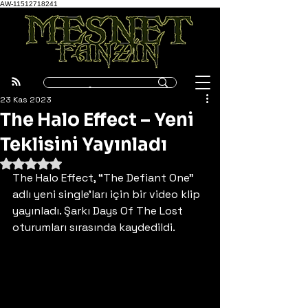
AW-11512718241
23 Kas 2023
The Halo Effect – Yeni
Teklisini Yayınladı
5 üzerinden NaN yıldız
The Halo Effect, “The Defiant One” 
adlı yeni single’ları için bir video klip 
yayınladı. Şarkı Days Of The Lost 
oturumları sırasında kaydedildi. 