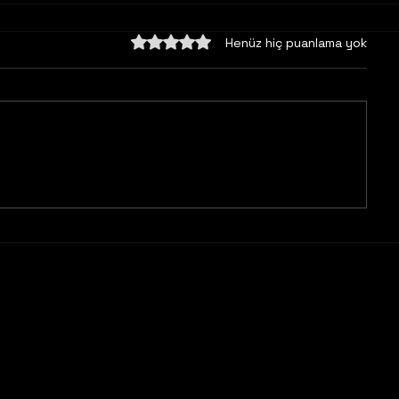
5 üzerinden 0 yıldız
Henüz hiç puanlama yok