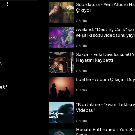
Scordatura - Yeni Albüm Ha
Çıkıyor
28 Nis
Avaland, "Destiny Calls" şar
ve şarkı sözü videosunu yayı
28 Nis
Saxon - Eski Davulcusu 60 
Hayatını Kaybetti
, 
 
28 Nis
Loathe - Albüm Çıkışını Du
ki 
28 Nis
 
"Northlane - 'Evian' Teklisi 
Videosu"
28 Nis
Hecate Enthroned - Yeni Şar