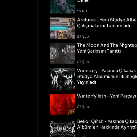
Dinle
15 Nis
Arcturus - Yeni Stüdyo Al
Çalışmalarını Tamamladı
27 Şub
The Moon And The Nightspi
Yeni Şarkısını Tanıttı
27 Şub
Vomitory - Yakında Çıkaca
Stüdyo Albümünün İlk Single
Yayınladı
27 Şub
Winterfylleth - Yeni Parçayı 
27 Şub
Bekor Qilish - Yakında Çıka
Albümleri Hakkında Ayrıntıl