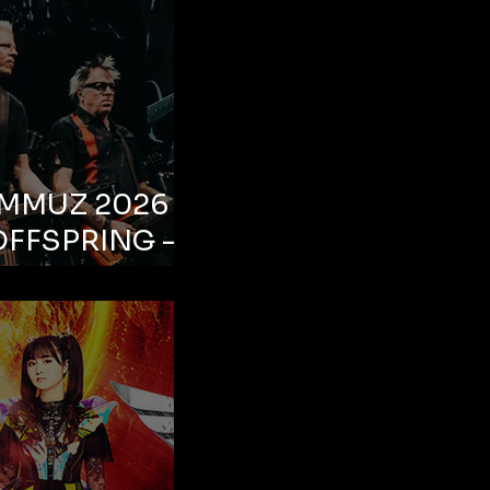
EMMUZ 2026 –
OFFSPRING –
ul, Life Park