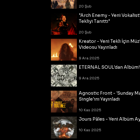
20 Şub
"Arch Enemy - Yeni Vokalisti
Tekliyi Tanıttı"
20 Şub
Kreator - Yeni Tekli İçin Müz
Videosu Yayınladı
9 Ara 2025
ETERNAL SOUL'dan Albüm!
9 Ara 2025
Agnostic Front - 'Sunday M
Single'ını Yayınladı
10 Kas 2025
Jours Pâles - Yeni Albüm Ayr
10 Kas 2025