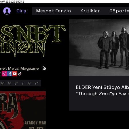
AW-11512718241
Giriş
Mesnet Fanzin
Kritikler
Röporta
net Metal Magazine
serler
ELDER Yeni Stüdyo Al
“Through Zero”yu Yayı