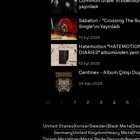
Common Grave"ın videosu
yayınladı
14 Eyl 2025
Sabaton - "Crossing The R
Single'ını Yayınladı
13 Eyl 2025
Hatemotion “HATEMOTIO
DIARIES” albümünden yeni t
13 Eyl 2025
Centinex - Albüm Çıkışı Du
24 Ağu 2025
1
2
3
4
5
United States
Konser
Sweden
Black Metal
Dea
Germany
United Kingdom
Heavy Metal
Fin
Thrash Metal
Italy
Metal Blade Records
Napal