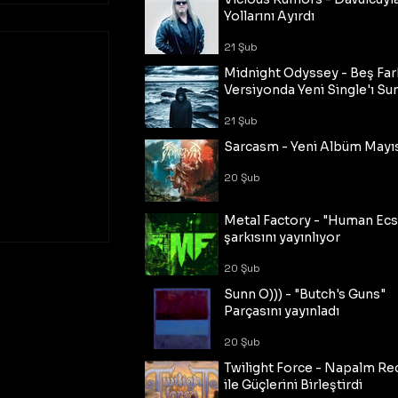
Yollarını Ayırdı
21 Şub
Midnight Odyssey - Beş Fark
Versiyonda Yeni Single'ı Su
21 Şub
Sarcasm - Yeni Albüm Mayı
20 Şub
Metal Factory - "Human Ecs
şarkısını yayınlıyor
20 Şub
Sunn O))) - "Butch's Guns"
Parçasını yayınladı
20 Şub
Twilight Force - Napalm Re
ile Güçlerini Birleştirdi