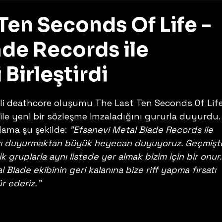
Ten Seconds Of Life -
ade Records ile
 Birleştirdi
z
i deathcore oluşumu The Last Ten Seconds Of Life
le yeni bir sözleşme imzaladığını gururla duyurdu.
ama şu şekilde: 
"Efsanevi Metal Blade Records ile 
zı duyurmaktan büyük heyecan duyuyoruz. Geçmişte
gruplarla aynı listede yer almak bizim için bir onur.
 Blade ekibinin geri kalanına bize riff yapma fırsatı 
ür ederiz."