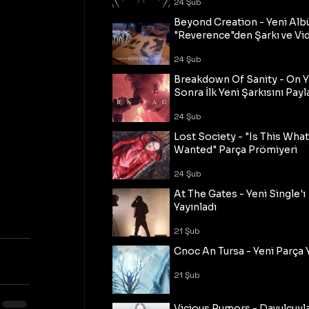
24 Şub
Beyond Creation - Yeni Alb
"Reverence"den Şarkı ve Vi
24 Şub
Breakdown Of Sanity - On Y
Sonra İlk Yeni Şarkısını Payl
24 Şub
Lost Society - "Is This Wha
Wanted" Parça Prömiyeri
24 Şub
At The Gates - Yeni Single'ı
Yayınladı
21 Şub
Cnoc An Tursa - Yeni Parça 
21 Şub
Vicious Rumors - Davulcuyl