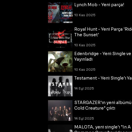
Lynch Mob - Yeni parça!
10 Kas 2025
Royal Hunt - Yeni Parça 'Rid
The Sunset'
10 Kas 2025
Edenbridge - Yeni Single ve
Yayınladı
10 Kas 2025
Testament - Yeni Single'ı Ya
14 Eyl 2025
STARGAZER'ın yeni albümü
Cold Creature" çıktı
14 Eyl 2025
MALOTA, yeni single'ı "In A