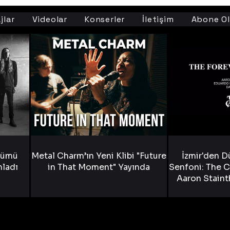
jlar
Videolar
Konserler
İletişim
Abone Ol
bümü
Metal Charm’ın Yeni Klibi "Future
İzmir'den D
nladı
in That Moment" Yayında
Senfoni: The C
Aaron Staint
Bride) ve The
Yen