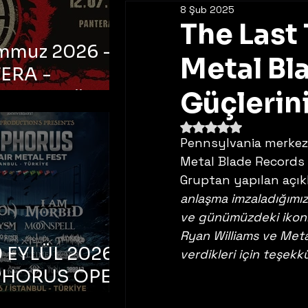
8 Şub 2025
The Last 
emmuz 2026 -
Metal Bl
ERA -
bul, Ataköy
Güçlerini
a Arena
5 üzerinden NaN yıldı
Pennsylvania merkezl
Metal Blade Records i
Gruptan yapılan açıkl
anlaşma imzaladığımı
ve günümüzdeki ikonik 
Ryan Williams ve Metal
 EYLÜL 2026 –
verdikleri için teşekk
PHORUS OPEN
METAL FEST