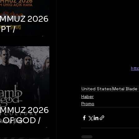
EMMUZ 2026 –
PT /
RUCTION /
S ‘N’
RS – İstanbul,
mum Uniq
htt
hava
United States
Metal Blade
Haber
Promo
EMMUZ 2026 –
 OF GOD /
T CULTURE /