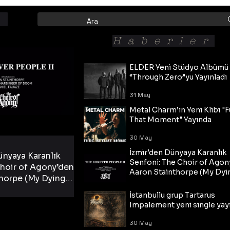
Haberler
ELDER Yeni Stüdyo Albümü
“Through Zero”yu Yayınladı
31 May
Metal Charm’ın Yeni Klibi "F
That Moment" Yayında
30 May
İzmir'den Dünyaya Karanlık
ünyaya Karanlık
Senfoni: The Choir of Agon
hoir of Agony’den
Aaron Stainthorpe (My Dyi
horpe (My Dying
Bride) ve The Cross Eşliğin
 Cross Eşliğinde
30 May
Tekli!
İstanbullu grup Tartarus
i Tekli!
Impalement yeni single yayı
30 May