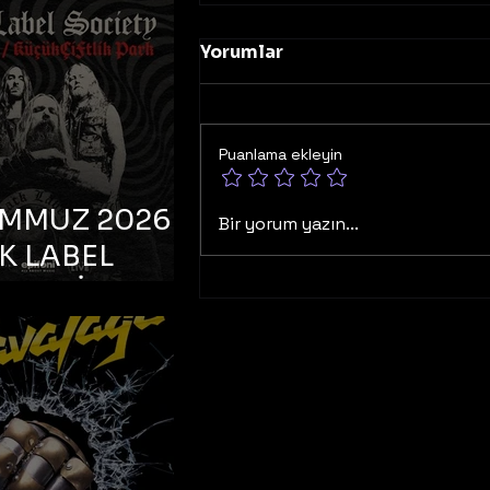
K TOOTH –
bul, Bonus
Yorumlar
orman
Puanlama ekleyin
EMMUZ 2026 –
Bir yorum yazın...
K LABEL
TY – İstanbul,
çiftlik Park