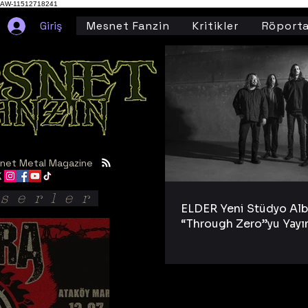
AW-11512718241
Giriş
Mesnet Fanzin
Kritikler
Röporta
net Metal Magazine
serler
ELDER Yeni Stüdyo Al
“Through Zero”yu Yayı