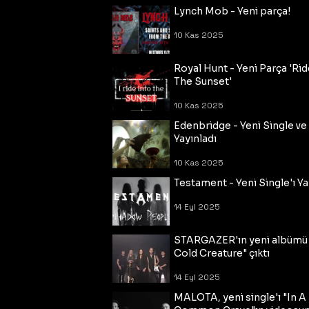
Lynch Mob - Yeni parça!
10 Kas 2025
Royal Hunt - Yeni Parça 'Rid
The Sunset'
10 Kas 2025
Edenbridge - Yeni Single ve
Yayınladı
10 Kas 2025
Testament - Yeni Single'ı Ya
14 Eyl 2025
STARGAZER'ın yeni albümü
Cold Creature" çıktı
14 Eyl 2025
MALOTA, yeni single'ı "In A