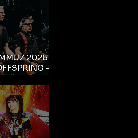
EMMUZ 2026 –
OFFSPRING –
ul, Life Park