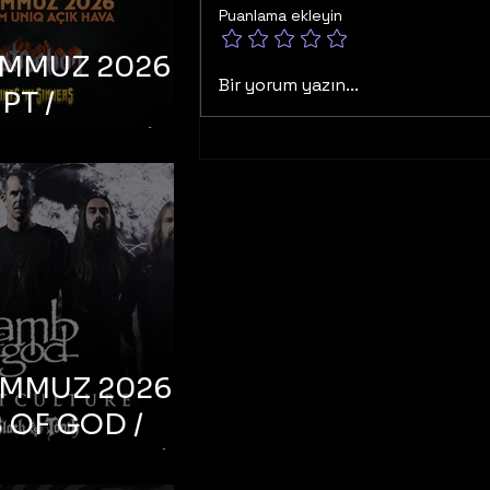
Puanlama ekleyin
EMMUZ 2026 –
Bir yorum yazın...
PT /
RUCTION /
S ‘N’
RS – İstanbul,
mum Uniq
hava
EMMUZ 2026 –
 OF GOD /
T CULTURE /