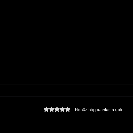
5 üzerinden 0 yıldız
Henüz hiç puanlama yok