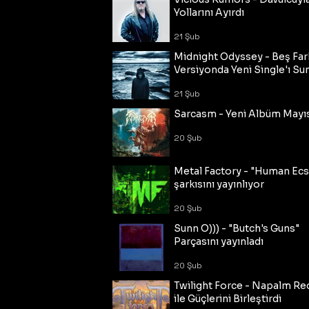
Yollarını Ayırdı
21 Şub
Midnight Odyssey - Beş Fark
Versiyonda Yeni Single'ı Su
21 Şub
Sarcasm - Yeni Albüm Mayı
20 Şub
Metal Factory - "Human Ecs
şarkısını yayınlıyor
20 Şub
Sunn O))) - "Butch's Guns"
Parçasını yayınladı
20 Şub
Twilight Force - Napalm Re
ile Güçlerini Birleştirdi