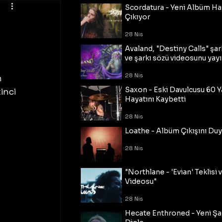
Scordatura - Yeni Albüm Ha
Çıkıyor
28 Nis
Avaland, "Destiny Calls" şar
ve şarkı sözü videosunu yayı
28 Nis
 
Saxon - Eski Davulcusu 60 
inci 
Hayatını Kaybetti
28 Nis
Loathe - Albüm Çıkışını Du
28 Nis
"Northlane - 'Evian' Teklisi 
Videosu"
28 Nis
Hecate Enthroned - Yeni Şar