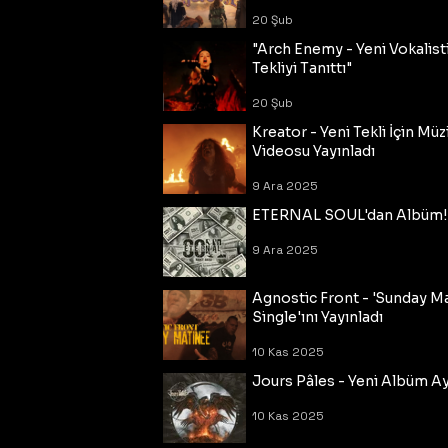
20 Şub
"Arch Enemy - Yeni Vokalisti
Tekliyi Tanıttı"
20 Şub
Kreator - Yeni Tekli İçin Müz
Videosu Yayınladı
9 Ara 2025
ETERNAL SOUL'dan Albüm!
9 Ara 2025
Agnostic Front - 'Sunday M
Single'ını Yayınladı
10 Kas 2025
Jours Pâles - Yeni Albüm Ayr
10 Kas 2025