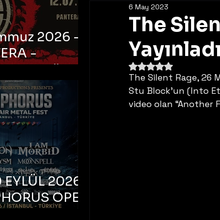
6 May 2023
The Silen
emmuz 2026 -
Yayınlad
ERA -
5 üzerinden NaN yıldı
bul, Ataköy
The Silent Rage, 26
a Arena
Stu Block’un (Into Et
video olan “Another Fa
 EYLÜL 2026 –
PHORUS OPEN
METAL FEST