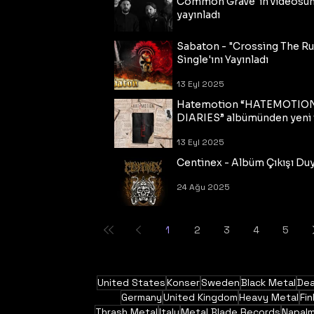
Common Grave"ın videosu
yayınladı
14 Eyl 2025
Sabaton - "Crossing The R
Single'ını Yayınladı
13 Eyl 2025
Hatemotion “HATEMOTIO
DIARIES” albümünden yeni t
13 Eyl 2025
Centinex - Albüm Çıkışı Du
24 Ağu 2025
1
2
3
4
5
United States
Konser
Sweden
Black Metal
Dea
Germany
United Kingdom
Heavy Metal
Fin
Thrash Metal
Italy
Metal Blade Records
Napal