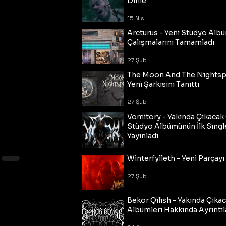
Dinle
15 Nis
Arcturus - Yeni Stüdyo Al
Çalışmalarını Tamamladı
27 Şub
The Moon And The Nightspi
Yeni Şarkısını Tanıttı
27 Şub
Vomitory - Yakında Çıkaca
Stüdyo Albümünün İlk Single
Yayınladı
27 Şub
Winterfylleth - Yeni Parçayı 
27 Şub
Bekor Qilish - Yakında Çıka
Albümleri Hakkında Ayrıntıl