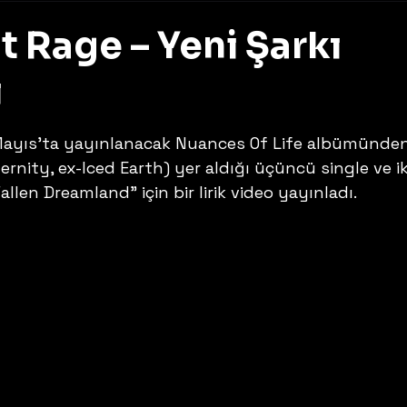
t Rage – Yeni Şarkı
ı
z
 Mayıs’ta yayınlanacak Nuances Of Life albümünden
ernity, ex-Iced Earth) yer aldığı üçüncü single ve ik
llen Dreamland” için bir lirik video yayınladı. 