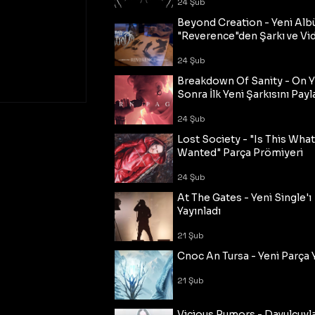
24 Şub
Beyond Creation - Yeni Alb
"Reverence"den Şarkı ve Vi
24 Şub
Breakdown Of Sanity - On Y
Sonra İlk Yeni Şarkısını Payl
24 Şub
Lost Society - "Is This Wha
Wanted" Parça Prömiyeri
24 Şub
At The Gates - Yeni Single'ı
Yayınladı
21 Şub
Cnoc An Tursa - Yeni Parça 
21 Şub
Vicious Rumors - Davulcuyl