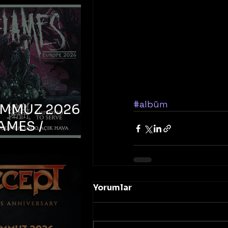
#albüm
EMMUZ 2026 –
AMES /
LM DEATH /
OYED TO
 – İstanbul,
Yorumlar
mum Uniq
hava