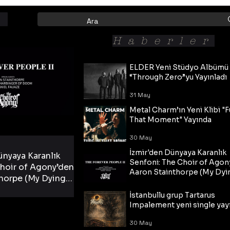
Haberler
ELDER Yeni Stüdyo Albümü
“Through Zero”yu Yayınladı
31 May
Metal Charm’ın Yeni Klibi "F
That Moment" Yayında
30 May
İzmir'den Dünyaya Karanlık
ünyaya Karanlık
Senfoni: The Choir of Agon
hoir of Agony’den
Aaron Stainthorpe (My Dyi
horpe (My Dying
Bride) ve The Cross Eşliğin
 Cross Eşliğinde
30 May
Tekli!
İstanbullu grup Tartarus
i Tekli!
Impalement yeni single yayı
30 May