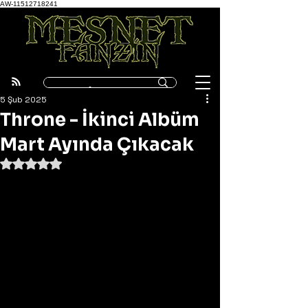
AW-11512718241
5 Şub 2025
Throne - İkinci Albüm
Mart Ayında Çıkacak
5 üzerinden NaN yıldız