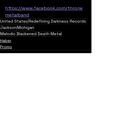
https://www.facebook.com/throne
metalband
United States
Redefining Darkness Records
Jackson
Michigan
Melodic Blackened Death Metal
Haber
Promo
Yorumlar
0.0 / 5 (0)
Yorum yapın ve puanlayın...