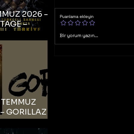
MMUZ 2026 –
Puanlama ekleyin
TAGE –
bul, Zorlu PSM
Bir yorum yazın...
ell Sahnesi
6 TEMMUZ
– GORILLAZ –
bul, Bonus
orman