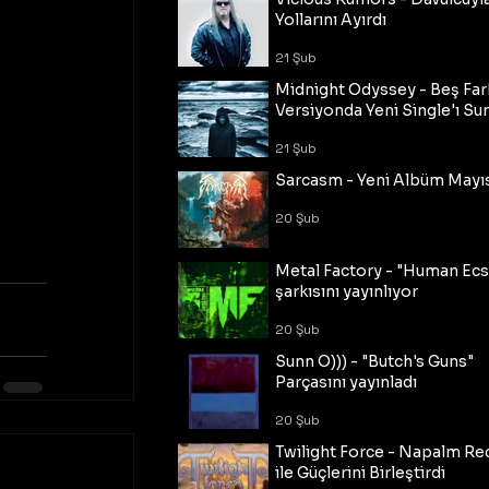
Yollarını Ayırdı
21 Şub
Midnight Odyssey - Beş Fark
Versiyonda Yeni Single'ı Su
21 Şub
Sarcasm - Yeni Albüm Mayı
20 Şub
Metal Factory - "Human Ecs
şarkısını yayınlıyor
20 Şub
Sunn O))) - "Butch's Guns"
Parçasını yayınladı
20 Şub
Twilight Force - Napalm Re
ile Güçlerini Birleştirdi