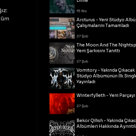
Dinle
ız: 
15 Nis
 tüm 
Arcturus - Yeni Stüdyo Al
Çalışmalarını Tamamladı
27 Şub
The Moon And The Nightspi
Yeni Şarkısını Tanıttı
27 Şub
Vomitory - Yakında Çıkaca
Stüdyo Albümünün İlk Single
Yayınladı
27 Şub
Winterfylleth - Yeni Parçayı 
27 Şub
Bekor Qilish - Yakında Çıka
Albümleri Hakkında Ayrıntıl