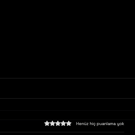
5 üzerinden 0 yıldız
Henüz hiç puanlama yok