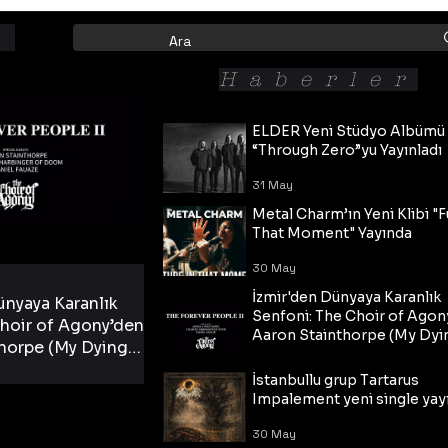
Haberler
ELDER Yeni Stüdyo Albümü
“Through Zero”yu Yayınladı
31 May
Metal Charm’ın Yeni Klibi "F
That Moment" Yayında
30 May
İzmir'den Dünyaya Karanlık
ünyaya Karanlık
Senfoni: The Choir of Agon
hoir of Agony’den
Aaron Stainthorpe (My Dyi
horpe (My Dying
Bride) ve The Cross Eşliğin
 Cross Eşliğinde
30 May
Tekli!
İstanbullu grup Tartarus
i Tekli!
Impalement yeni single yayı
30 May