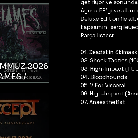
getiriyor ve sonunda
Ayrıca EP’yi ve albüm
Deluxe Edition ile al
kapsamını sergileyece
Parça listesi:
01. Deadskin Skimask
02. Shock Tactics [10
EMMUZ 2026 –
03. High-Impact (ft. 
AMES /
04. Bloodhounds
LM DEATH /
05. V For Visceral
06. High-Impact (Aco
OYED TO
07. Anaesthetist 
 – İstanbul,
mum Uniq
hava