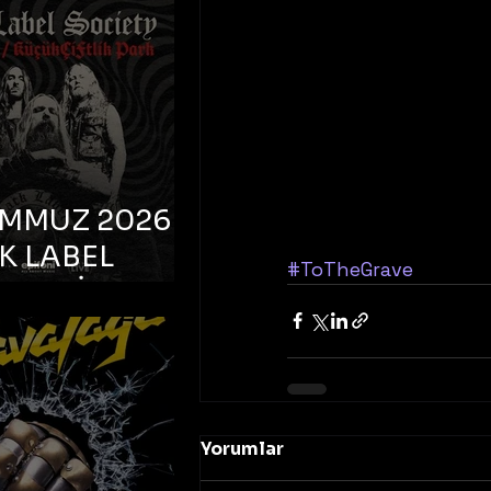
K TOOTH –
bul, Bonus
orman
EMMUZ 2026 –
K LABEL
#ToTheGrave
TY – İstanbul,
çiftlik Park
Yorumlar