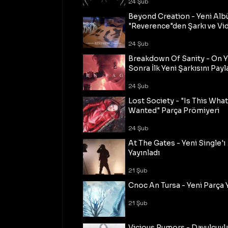
24 Şub
Beyond Creation - Yeni Alb
"Reverence"den Şarkı ve Vi
24 Şub
Breakdown Of Sanity - On Y
Sonra İlk Yeni Şarkısını Payl
24 Şub
Lost Society - "Is This Wha
Wanted" Parça Prömiyeri
24 Şub
At The Gates - Yeni Single'ı
Yayınladı
21 Şub
Cnoc An Tursa - Yeni Parça 
21 Şub
Vicious Rumors - Davulcuyl