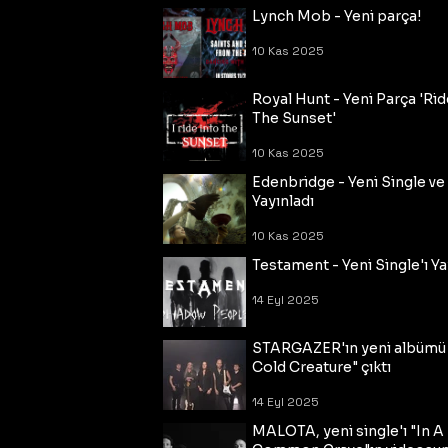
Lynch Mob - Yeni parça!
10 Kas 2025
Royal Hunt - Yeni Parça 'Rid
The Sunset'
10 Kas 2025
Edenbridge - Yeni Single ve
Yayınladı
10 Kas 2025
Testament - Yeni Single'ı Ya
14 Eyl 2025
STARGAZER'ın yeni albümü
Cold Creature" çıktı
14 Eyl 2025
MALOTA, yeni single'ı "In A