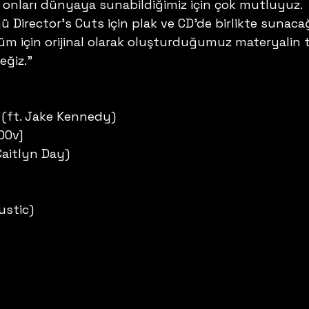
 onları dünyaya sunabildiğimiz için çok mutluyuz. 
ü Director’s Cuts için plak ve CD’de birlikte sunacağ
büm için orijinal olarak oluşturduğumuz materyalin
ğiz.” 
 (ft. Jake Kennedy)
00v]
Caitlyn Day)
ustic)