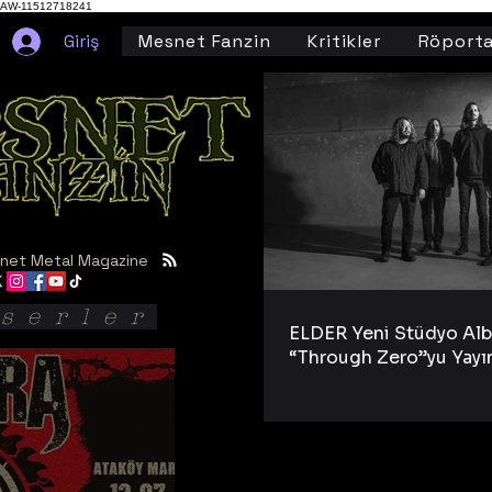
AW-11512718241
Giriş
Mesnet Fanzin
Kritikler
Röporta
net Metal Magazine
serler
ELDER Yeni Stüdyo Al
“Through Zero”yu Yayı