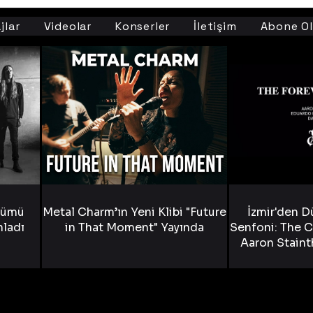
jlar
Videolar
Konserler
İletişim
Abone Ol
bümü
Metal Charm’ın Yeni Klibi "Future
İzmir'den D
nladı
in That Moment" Yayında
Senfoni: The C
Aaron Staint
Bride) ve The
Yen