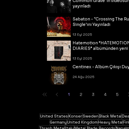
Common Grave"ın videosu
yayınladı
14 Eyl 2025
Sabaton - "Crossing The R
Single'ını Yayınladı
13 Eyl 2025
Hatemotion “HATEMOTIO
DIARIES” albümünden yeni t
13 Eyl 2025
Centinex - Albüm Çıkışı Du
24 Ağu 2025
1
2
3
4
5
United States
Konser
Sweden
Black Metal
Dea
Germany
United Kingdom
Heavy Metal
Fin
Thrash Metal
Italy
Metal Blade Records
Napal