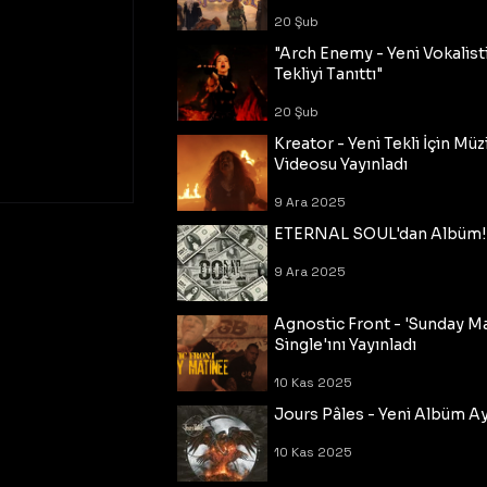
20 Şub
"Arch Enemy - Yeni Vokalisti
Tekliyi Tanıttı"
20 Şub
Kreator - Yeni Tekli İçin Müz
Videosu Yayınladı
9 Ara 2025
ETERNAL SOUL'dan Albüm!
9 Ara 2025
Agnostic Front - 'Sunday M
Single'ını Yayınladı
10 Kas 2025
Jours Pâles - Yeni Albüm Ayr
10 Kas 2025