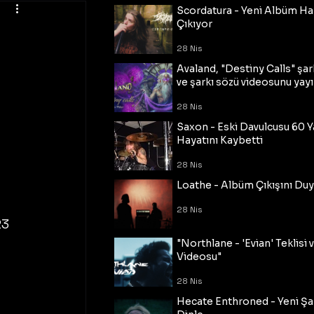
Scordatura - Yeni Albüm Ha
Çıkıyor
28 Nis
Avaland, "Destiny Calls" şar
ve şarkı sözü videosunu yayı
28 Nis
Saxon - Eski Davulcusu 60 
Hayatını Kaybetti
 
28 Nis
 
Loathe - Albüm Çıkışını Du
28 Nis
3 
"Northlane - 'Evian' Teklisi 
Videosu"
28 Nis
Hecate Enthroned - Yeni Şar