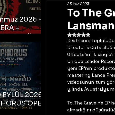
23 Haz 2023
To The Gr
emmuz 2026 -
Lansman
ERA -
5 üzerinden NaN yıldı
bul, Ataköy
Deathcore topluluğu
a Arena
Director’s Cuts albü
Offcuts’ın ilk single’
Unique Leader Records
yeni EP’nin prodüktör
mastering Lance Pren
videosunun tüm görü
yılında Avustralya me
 EYLÜL 2026 –
PHORUS OPEN
To The Grave ne EP h
almadığını düşündüğü
METAL FEST