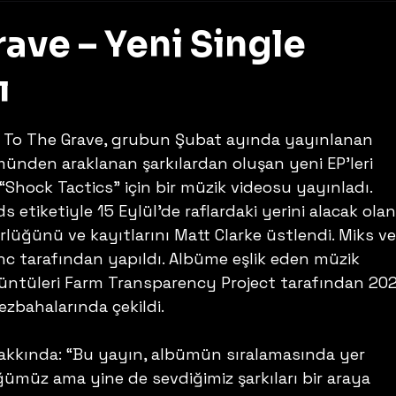
ave – Yeni Single
ı
z
 To The Grave, grubun Şubat ayında yayınlanan 
münden araklanan şarkılardan oluşan yeni EP’leri 
ı “Shock Tactics” için bir müzik videosu yayınladı. 
 etiketiyle 15 Eylül’de raflardaki yerini alacak olan
lüğünü ve kayıtlarını Matt Clarke üstlendi. Miks ve
c tarafından yapıldı. Albüme eşlik eden müzik 
ntüleri Farm Transparency Project tarafından 202
zbahalarında çekildi.
akkında: “Bu yayın, albümün sıralamasında yer 
müz ama yine de sevdiğimiz şarkıları bir araya 