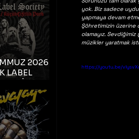
K TOOTH –
Sorunuzu tam olarak 
yok. Biz sadece uydur
bul, Bonus
yapmaya devam etmek 
orman
Şöhretimizin üzerine 
olamayız. Sevdiğimiz
müzikler yaratmak ist
EMMUZ 2026 –
https://youtu.be/vlysv
K LABEL
TY – İstanbul,
çiftlik Park