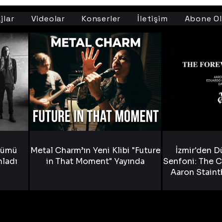
jlar
Videolar
Konserler
İletişim
Abone Ol
bümü
Metal Charm’ın Yeni Klibi "Future
İzmir'den D
nladı
in That Moment" Yayında
Senfoni: The C
Aaron Staint
Bride) ve The
Yen