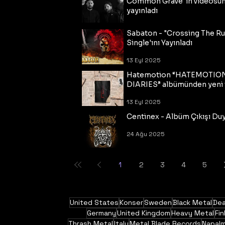
Common Grave"ın videosu
yayınladı
14 Eyl 2025
Sabaton - "Crossing The R
Single'ını Yayınladı
13 Eyl 2025
Hatemotion “HATEMOTIO
DIARIES” albümünden yeni t
13 Eyl 2025
Centinex - Albüm Çıkışı Du
24 Ağu 2025
1
2
3
4
5
United States
Konser
Sweden
Black Metal
Dea
Germany
United Kingdom
Heavy Metal
Fin
Thrash Metal
Italy
Metal Blade Records
Napal