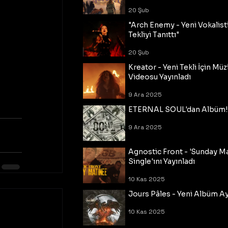
20 Şub
"Arch Enemy - Yeni Vokalisti
Tekliyi Tanıttı"
20 Şub
Kreator - Yeni Tekli İçin Müz
Videosu Yayınladı
9 Ara 2025
ETERNAL SOUL'dan Albüm!
9 Ara 2025
Agnostic Front - 'Sunday M
Single'ını Yayınladı
10 Kas 2025
Jours Pâles - Yeni Albüm Ayr
10 Kas 2025