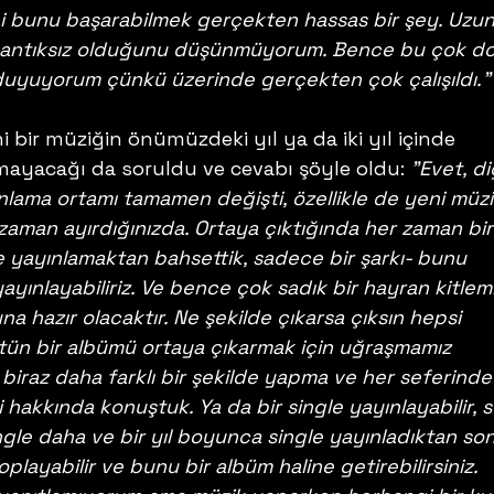
i bunu başarabilmek gerçekten hassas bir şey. Uzun
mantıksız olduğunu düşünmüyorum. Bence bu çok do
uyuyorum çünkü üzerinde gerçekten çok çalışıldı."
i bir müziğin önümüzdeki yıl ya da iki yıl içinde 
ayacağı da soruldu ve cevabı şöyle oldu: 
"Evet, di
nlama ortamı tamamen değişti, özellikle de yeni müzi
zaman ayırdığınızda. Ortaya çıktığında her zaman bir
gle yayınlamaktan bahsettik, sadece bir şarkı- bunu 
 yayınlayabiliriz. Ve bence çok sadık bir hayran kitlemi
a hazır olacaktır. Ne şekilde çıkarsa çıksın hepsi 
bütün bir albümü ortaya çıkarmak için uğraşmamız 
biraz daha farklı bir şekilde yapma ve her seferinde 
hakkında konuştuk. Ya da bir single yayınlayabilir, s
ingle daha ve bir yıl boyunca single yayınladıktan son
playabilir ve bunu bir albüm haline getirebilirsiniz. 