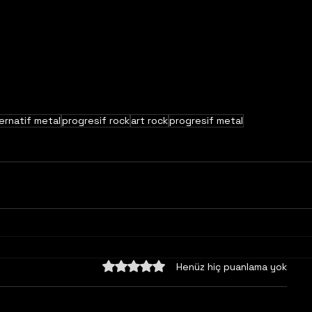
ernatif metal
progresif rock
art rock
progresif metal
5 üzerinden 0 yıldız
Henüz hiç puanlama yok