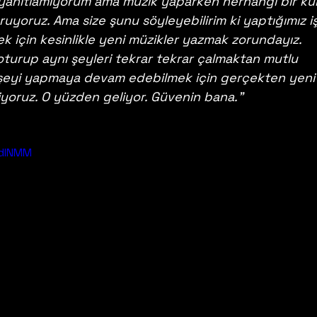
yanıtlamıyorum ama müzik yaparken herhangi bir kur
uyoruz. Ama size şunu söyleyebilirim ki yaptığımız iş
için kesinlikle yeni müzikler yazmak zorundayız. 
oturup aynı şeyleri tekrar tekrar çalmaktan mutlu 
 şeyi yapmaya devam edebilmek için gerçekten yeni
iyoruz. O yüzden geliyor. Güvenin bana."
XdINMM