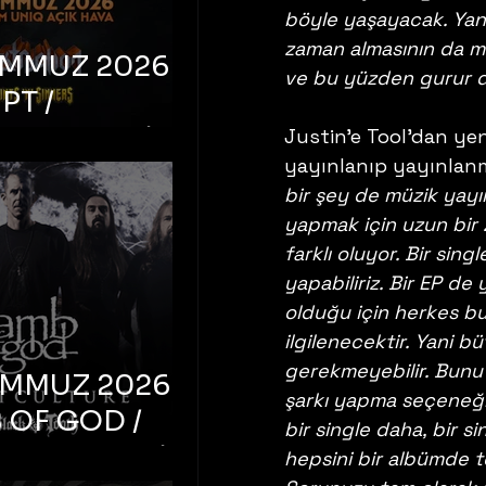
böyle yaşayacak. Yan
zaman almasının da 
EMMUZ 2026 –
ve bu yüzden gurur d
PT /
RUCTION /
Justin'e Tool'dan yen
yayınlanıp yayınlanm
S ‘N’
bir şey de müzik yayı
RS – İstanbul,
yapmak için uzun bir 
mum Uniq
farklı oluyor. Bir sin
hava
yapabiliriz. Bir EP de
olduğu için herkes bun
ilgilenecektir. Yani 
gerekmeyebilir. Bunu 
EMMUZ 2026 –
şarkı yapma seçeneği 
 OF GOD /
bir single daha, bir s
T CULTURE /
hepsini bir albümde to