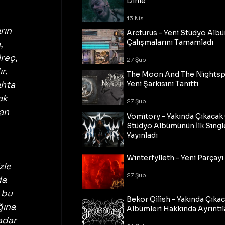
Dinle
15 Nis
rın 
Arcturus - Yeni Stüdyo Al
Çalışmalarını Tamamladı
, 
reç, 
27 Şub
r. 
The Moon And The Nightspi
ahta 
Yeni Şarkısını Tanıttı
ak 
27 Şub
an 
Vomitory - Yakında Çıkaca
Stüdyo Albümünün İlk Single
Yayınladı
27 Şub
Winterfylleth - Yeni Parçayı 
zle 
27 Şub
da 
 bu 
Bekor Qilish - Yakında Çıka
ğına 
Albümleri Hakkında Ayrıntıl
adar 