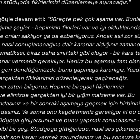
 stüdyoda fikirlerimizi düzenlemeye ayıracağız."
şöyle devam etti: 
"Süreçte pek çok aşama var. Bunla
ız şeyler - hepimizin fikirleri var ve iyi olduklarında
 onları saklıyor ya da ezberliyoruz. Ancak asıl zor sü
nasıl sonuçlanacağına dair kararlar aldığınız zamandı
atiksel, biraz daha sınıftaki gibi oluyor - bir kara t
ararlar vermeniz gerekiyor. Henüz bu aşamayı tam olar
geri döndüğümüzde bunu yapmaya kararlıyız. Yazd
erçekten fikirlerimizi düzenleyerek geçireceğiz. 
ı zaten biliyoruz. Hepimiz bireysel fikirlerimizi 
 ve elimizde gerçekten iyi bir yığın malzeme var. Bu 
ndasınız ve bir sonraki aşamaya geçmek için birbirini
dasınız. Ve sonra onu kaydetmeniz gerekiyor ki bu 
üdyoya giriyorsunuz ve bunu yapmak zorundasınız -
bi bir şey. Stüdyoya gittiğinizde, nasıl ses çıkaraca
 dair son kararı vermek zorundasınız ve bu sonsuza k