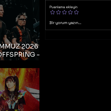
Puanlama ekleyin
Bir yorum yazın...
EMMUZ 2026 –
OFFSPRING –
ul, Life Park