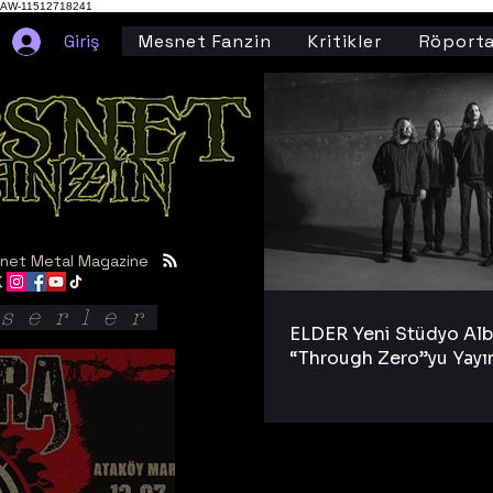
AW-11512718241
Giriş
Mesnet Fanzin
Kritikler
Röporta
net Metal Magazine
serler
ELDER Yeni Stüdyo Al
“Through Zero”yu Yayı