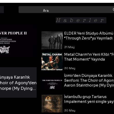
Haberler
ELDER Yeni Stüdyo Albümü
“Through Zero”yu Yayınladı
31 May
Metal Charm’ın Yeni Klibi "F
That Moment" Yayında
30 May
İzmir'den Dünyaya Karanlık
ünyaya Karanlık
Senfoni: The Choir of Agon
hoir of Agony’den
Aaron Stainthorpe (My Dyi
horpe (My Dying
Bride) ve The Cross Eşliğin
 Cross Eşliğinde
30 May
Tekli!
İstanbullu grup Tartarus
i Tekli!
Impalement yeni single yayı
30 May