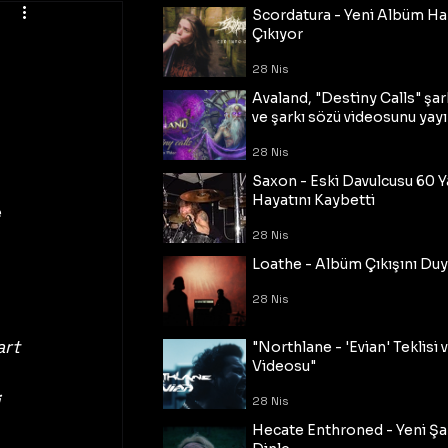
Scordatura - Yeni Albüm Ha
Çıkıyor
28 Nis
Avaland, "Destiny Calls" şar
ve şarkı sözü videosunu yayı
28 Nis
Saxon - Eski Davulcusu 60 
Hayatını Kaybetti
 
28 Nis
Loathe - Albüm Çıkışını Du
28 Nis
rt 
"Northlane - 'Evian' Teklisi 
Videosu"
 
28 Nis
Hecate Enthroned - Yeni Şar