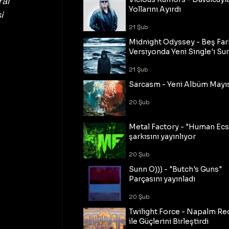
al 
Yollarını Ayırdı
i 
21 Şub
Midnight Odyssey - Beş Fark
Versiyonda Yeni Single'ı Su
 
21 Şub
Sarcasm - Yeni Albüm Mayı
20 Şub
Metal Factory - "Human Ecs
şarkısını yayınlıyor
20 Şub
Sunn O))) - "Butch's Guns"
Parçasını yayınladı
20 Şub
Twilight Force - Napalm Re
ile Güçlerini Birleştirdi