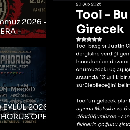
20 Şub 2025
Tool - B
emmuz 2026 -
Girecek
ERA -
5 üzerinden NaN yıldı
bul, Ataköy
Tool basçısı Justin 
a Arena
dergisine verdiği yen
Inoculum'un devamı n
önümüzdeki üç ay içi
arasında 13 yıllık bi
sürülebileceğini belirt
Tool'un gelecek planl
 EYLÜL 2026 –
ayında Meksika ve Gü
PHORUS OPEN
döndüğümüzde - sanır
fikirlerin çoğunu şim
METAL FEST