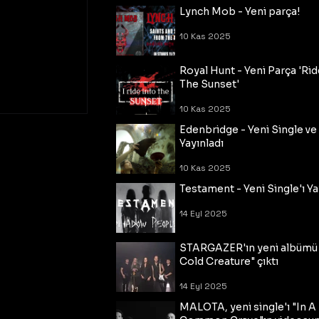
Lynch Mob - Yeni parça!
10 Kas 2025
Royal Hunt - Yeni Parça 'Rid
The Sunset'
10 Kas 2025
Edenbridge - Yeni Single ve
Yayınladı
10 Kas 2025
Testament - Yeni Single'ı Ya
14 Eyl 2025
STARGAZER'ın yeni albümü
Cold Creature" çıktı
14 Eyl 2025
MALOTA, yeni single'ı "In A