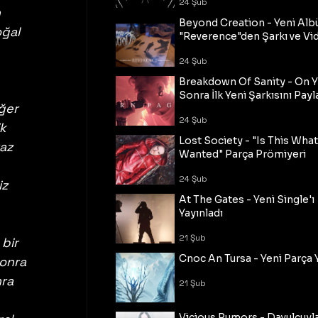
24 Şub
 
Beyond Creation - Yeni Alb
ğal 
"Reverence"den Şarkı ve Vi
24 Şub
Breakdown Of Sanity - On Y
Sonra İlk Yeni Şarkısını Payl
ğer 
24 Şub
k 
Lost Society - "Is This Wha
az 
Wanted" Parça Prömiyeri
24 Şub
z 
At The Gates - Yeni Single'ı
Yayınladı
21 Şub
bir 
Cnoc An Tursa - Yeni Parça 
onra 
ra 
21 Şub
Vicious Rumors - Davulcuyl