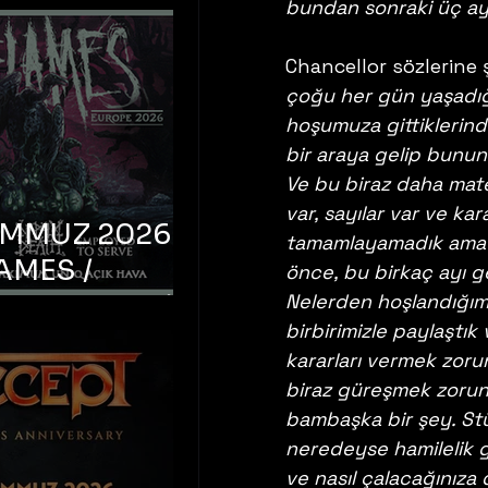
bundan sonraki üç ayı
Chancellor sözlerine 
çoğu her gün yaşadığım
hoşumuza gittiklerinde
bir araya gelip bunun 
Ve bu biraz daha matem
var, sayılar var ve k
EMMUZ 2026 –
tamamlayamadık ama 
AMES /
önce, bu birkaç ayı g
LM DEATH /
Nelerden hoşlandığımız
birbirimizle paylaştık
OYED TO
kararları vermek zoru
 – İstanbul,
biraz güreşmek zorun
mum Uniq
bambaşka bir şey. St
hava
neredeyse hamilelik gi
ve nasıl çalacağınıza