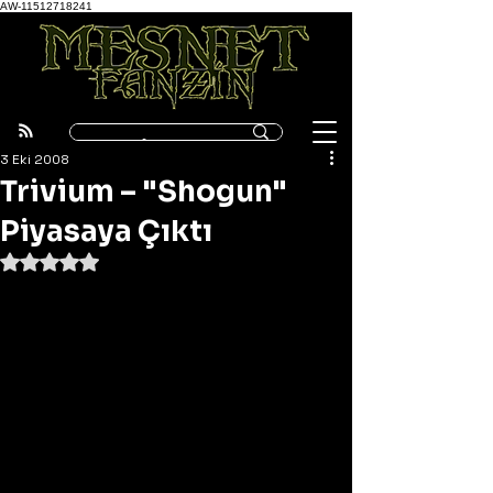
AW-11512718241
3 Eki 2008
Trivium – "Shogun"
Piyasaya Çıktı
5 üzerinden NaN yıldız