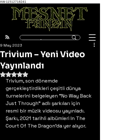
AW-11512718241
9 May 2023
Trivium – Yeni Video
Yayınlandı
5 üzerinden NaN yıldız
Trivium, son dönemde 
gerçekleştirdikleri çeşitli dünya 
turnelerini belgeleyen “No Way Back 
Just Through” adlı şarkıları için 
resmi bir müzik videosu yayınladı. 
Şarkı, 2021 tarihli albümleri In The 
Court Of The Dragon’da yer alıyor. 