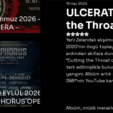
16 Haz 2024
ULCERATE
emmuz 2026 -
the Throa
ERA -
5 üzerinden NaN yıldı
bul, Ataköy
Yeni Zelandalı alışıl
a Arena
2020’nin övgü toplay
ardından akıllara dur
“Cutting the Throat 
terk edilmişlikle bul
yangını. Albüm artık
DMP’nin YouTube kanal
 EYLÜL 2026 –
PHORUS OPEN
Albüm, müzik meraklı
METAL FEST