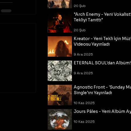
20 Şub
"Arch Enemy - Yeni Vokalisti
Tekliyi Tanıttı"
20 Şub
Kreator - Yeni Tekli İçin Müz
Videosu Yayınladı
9 Ara 2025
ETERNAL SOUL'dan Albüm!
9 Ara 2025
Agnostic Front - 'Sunday M
Single'ını Yayınladı
10 Kas 2025
Jours Pâles - Yeni Albüm Ayr
10 Kas 2025