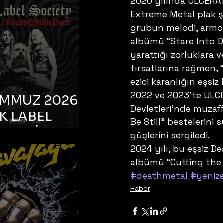
K TOOTH –
2020 yılında ULCERAT
Extreme Metal plak şi
bul, Bonus
grubun melodi, armoni
orman
albümü “Stare Into De
yarattığı zorluklara v
fırsatlarına rağmen, 
ezici karanlığın eşsi
2022 ve 2023’te ULCE
EMMUZ 2026 –
Devletleri’nde muzaff
K LABEL
Be Still” bestelerini 
TY – İstanbul,
güçlerini sergiledi. 
çiftlik Park
2024 yılı, bu eşsiz D
albümü “Cutting the 
#deathmetal
#yeniz
Haber