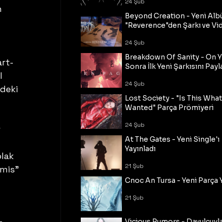
24 Şub
 
Beyond Creation - Yeni Alb
 
"Reverence"den Şarkı ve Vi
 
24 Şub
Breakdown Of Sanity - On Y
art-
Sonra İlk Yeni Şarkısını Payl
l 
24 Şub
deki 
Lost Society - "Is This Wha
Wanted" Parça Prömiyeri
24 Şub
 
At The Gates - Yeni Single'ı
Yayınladı
lak 
21 Şub
rmis” 
Cnoc An Tursa - Yeni Parça 
21 Şub
Vicious Rumors - Davulcuyl