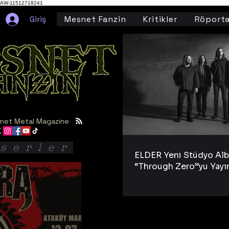
AW-11512718241
Giriş
Mesnet Fanzin
Kritikler
Röporta
net Metal Magazine
serler
ELDER Yeni Stüdyo Al
“Through Zero”yu Yayı