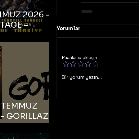
MMUZ 2026 –
TAGE –
Yorumlar
bul, Zorlu PSM
ell Sahnesi
Puanlama ekleyin
Bir yorum yazın...
6 TEMMUZ
– GORILLAZ –
bul, Bonus
orman