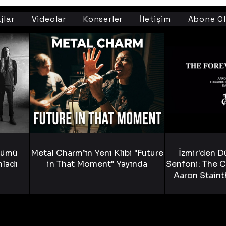
jlar
Videolar
Konserler
İletişim
Abone Ol
bümü
Metal Charm’ın Yeni Klibi "Future
İzmir'den D
nladı
in That Moment" Yayında
Senfoni: The C
Aaron Staint
Bride) ve The
Yen