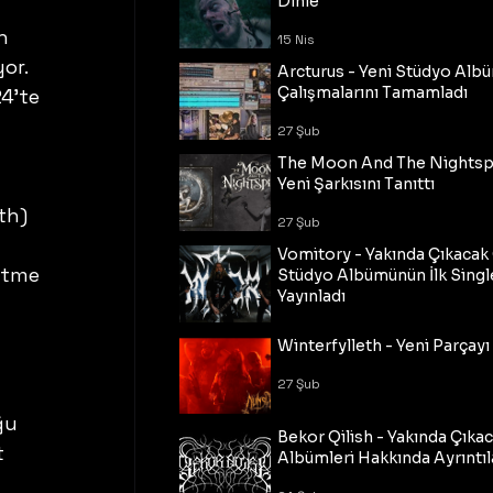
Dinle
n 
15 Nis
or. 
Arcturus - Yeni Stüdyo Al
Çalışmalarını Tamamladı
4’te 
27 Şub
The Moon And The Nightspi
Yeni Şarkısını Tanıttı
th) 
27 Şub
Vomitory - Yakında Çıkaca
itme 
Stüdyo Albümünün İlk Single
Yayınladı
27 Şub
Winterfylleth - Yeni Parçayı 
27 Şub
ğu 
Bekor Qilish - Yakında Çıka
 
Albümleri Hakkında Ayrıntıl
 