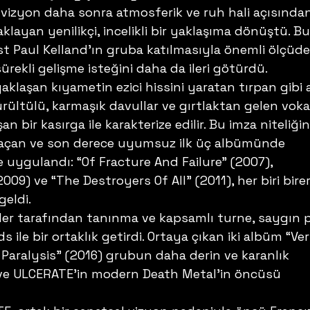
vizyon daha sonra atmosferik ve ruh hali açısından
klayan yenilikçi, incelikli bir yaklaşıma dönüştü. Bu
ist Paul Kelland’ın gruba katılmasıyla önemli ölçüde
ürekli gelişme isteğini daha da ileri götürdü. 
aklaşan kıyametin ezici hissini yaratan tırpan gibi 
ürültülü, karmaşık davullar ve gırtlaktan gelen voka
 bir kasırga ile karakterize edilir. Bu imza niteliğin
 açan ve son derece uyumsuz ilk üç albümünde 
 uygulandı: “Of Fracture And Failure” (2007), 
2009) ve “The Destroyers Of All” (2011), her biri birer
geldi. 
ler tarafından tanınma ve kapsamlı turne, saygın p
s ile bir ortaklık getirdi. Ortaya çıkan iki albüm “Ve
 Paralysis” (2016) grubun daha derin ve karanlık 
i ve ULCERATE’in modern Death Metal’in öncüsü 