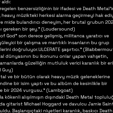
aldı: 
regelen benzersizliğinin bir ifadesi ve Death Metal’i
k, heavy müzikteki herkesi alarma geçirmeyi hak ediy
 ve mide bulandırıcı deneyim, her brutal grubun 202
ı gereken bir şey.” (Loudersound) 
of God” son derece gelişmiş, militanca yaratıcı ve 
leyici bir çalışma ve mantıklı insanların bu grup 
lerini doğruluyor.ULCERATE şaşırtıcı.” (Blabbermou
l dünyasının bu ikonunu onlar yapan vahşetin, 
manlarda güzelliğin mutluluk verici karanlık bir er
l Guy) 
al ve bir bütün olarak heavy müzik geleneklerine 
ine bir isim yaptı ve bu albüm de kesinlikle bir 
ikle bir 2024 vurgusu.” (Lambgoat) 
a kökenli alışılmışın dışındaki Death Metal toplulu
da gitarist Michael Hoggard ve davulcu Jamie Saint
ldu. Başlangıçtaki niyetleri karanlık, baskıcı Death