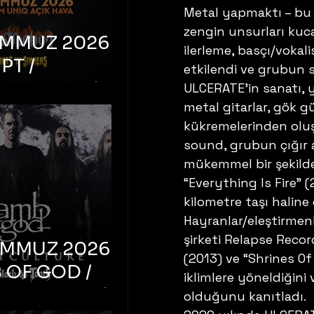
Metal yapmaktı – bu 
zengin unsurları kuca
EMMUZ 2026 –
ilerleme, basçı/vokal
PT /
etkilendi ve grubun s
RUCTION /
ULCERATE’in sanatı, y
metal gitarlar, gök g
S ‘N’
kükremelerinden oluşan
RS – İstanbul,
sound, grubun çığır
mum Uniq
mükemmel bir şekilde
hava
“Everything Is Fire” (
kilometre taşı haline 
Hayranlar/eleştirmen
şirketi Relapse Record
EMMUZ 2026 –
(2013) ve “Shrines Of
 OF GOD /
iklimlere yöneldiğin
T CULTURE /
olduğunu kanıtladı. 