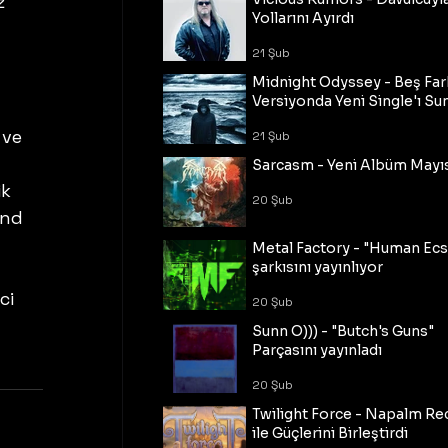
z 
Yollarını Ayırdı
 
21 Şub
Midnight Odyssey - Beş Fark
Versiyonda Yeni Single'ı Su
 ve 
21 Şub
Sarcasm - Yeni Albüm Mayı
k 
20 Şub
And 
Metal Factory - "Human Ecs
şarkısını yayınlıyor
ci 
20 Şub
Sunn O))) - "Butch's Guns"
Parçasını yayınladı
20 Şub
Twilight Force - Napalm Re
ile Güçlerini Birleştirdi