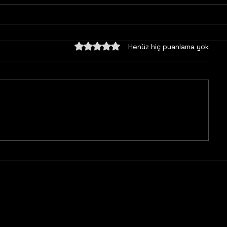
5 üzerinden 0 yıldız
Henüz hiç puanlama yok