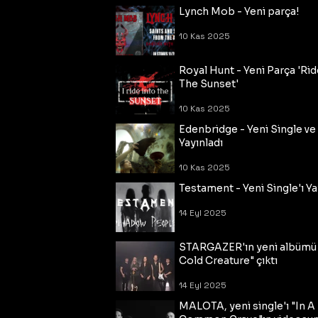
Lynch Mob - Yeni parça!
10 Kas 2025
Royal Hunt - Yeni Parça 'Rid
The Sunset'
10 Kas 2025
Edenbridge - Yeni Single ve
Yayınladı
10 Kas 2025
Testament - Yeni Single'ı Ya
14 Eyl 2025
STARGAZER'ın yeni albümü
Cold Creature" çıktı
14 Eyl 2025
MALOTA, yeni single'ı "In A