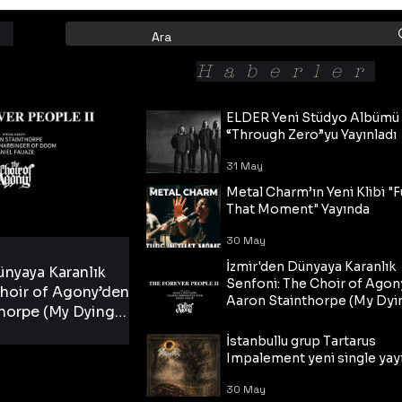
Haberler
ELDER Yeni Stüdyo Albümü
“Through Zero”yu Yayınladı
31 May
Metal Charm’ın Yeni Klibi "F
That Moment" Yayında
30 May
İzmir'den Dünyaya Karanlık
ünyaya Karanlık
Senfoni: The Choir of Agon
hoir of Agony’den
Aaron Stainthorpe (My Dyi
horpe (My Dying
Bride) ve The Cross Eşliğin
 Cross Eşliğinde
30 May
Tekli!
İstanbullu grup Tartarus
i Tekli!
Impalement yeni single yayı
30 May