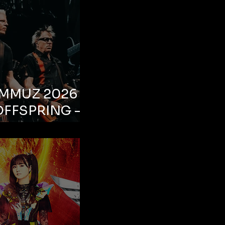
EMMUZ 2026 –
OFFSPRING –
ul, Life Park