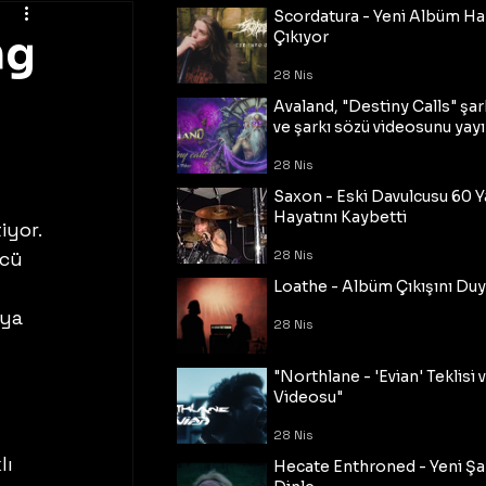
Scordatura - Yeni Albüm Ha
ng
Çıkıyor
28 Nis
Avaland, "Destiny Calls" şar
ve şarkı sözü videosunu yayı
28 Nis
Saxon - Eski Davulcusu 60 
Hayatını Kaybetti
yor. 
cü 
28 Nis
Loathe - Albüm Çıkışını Du
ya 
28 Nis
"Northlane - 'Evian' Teklisi 
Videosu"
28 Nis
ı 
Hecate Enthroned - Yeni Şar