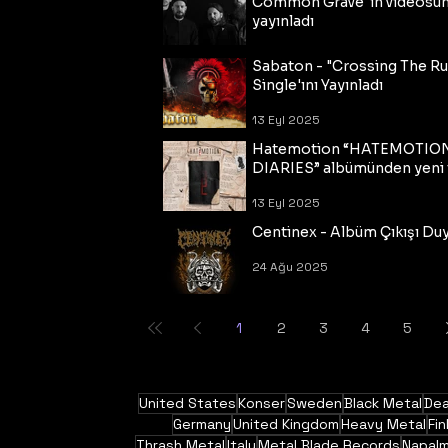
Common Grave"ın videosu
yayınladı
14 Eyl 2025
Sabaton - "Crossing The R
Single'ını Yayınladı
13 Eyl 2025
Hatemotion “HATEMOTIO
DIARIES” albümünden yeni t
13 Eyl 2025
Centinex - Albüm Çıkışı Du
24 Ağu 2025
1
2
3
4
5
United States
Konser
Sweden
Black Metal
Dea
Germany
United Kingdom
Heavy Metal
Fin
Thrash Metal
Italy
Metal Blade Records
Napal