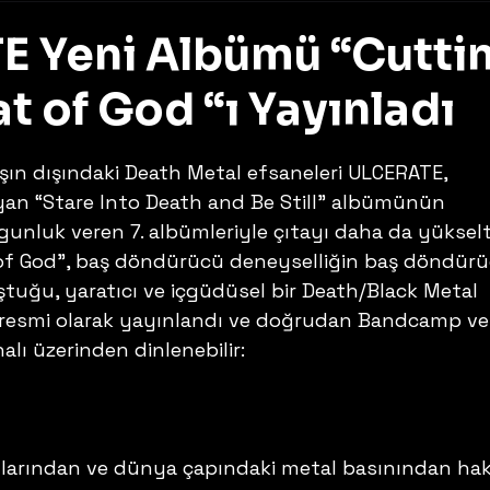
 Yeni Albümü “Cutti
t of God “ı Yayınladı
z
mışın dışındaki Death Metal efsaneleri ULCERATE, 
an “Stare Into Death and Be Still” albümünün 
gunluk veren 7. albümleriyle çıtayı daha da yükselti
of God”, baş döndürücü deneyselliğin baş döndürü
uştuğu, yaratıcı ve içgüdüsel bir Death/Black Metal 
 resmi olarak yayınlandı ve doğrudan Bandcamp ve
ı üzerinden dinlenebilir: 
larından ve dünya çapındaki metal basınından hakl