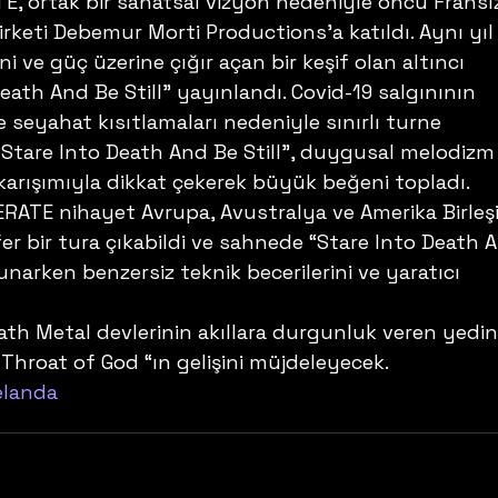
E, ortak bir sanatsal vizyon nedeniyle öncü Fransı
rketi Debemur Morti Productions’a katıldı. Aynı yıl
 ve güç üzerine çığır açan bir keşif olan altıncı 
ath And Be Still” yayınlandı. Covid-19 salgınının 
e seyahat kısıtlamaları nedeniyle sınırlı turne 
“Stare Into Death And Be Still”, duygusal melodizm
z karışımıyla dikkat çekerek büyük beğeni topladı. 
RATE nihayet Avrupa, Avustralya ve Amerika Birleşi
er bir tura çıkabildi ve sahnede “Stare Into Death 
sunarken benzersiz teknik becerilerini ve yaratıcı 
eath Metal devlerinin akıllara durgunluk veren yedin
Throat of God “ın gelişini müjdeleyecek.
elanda