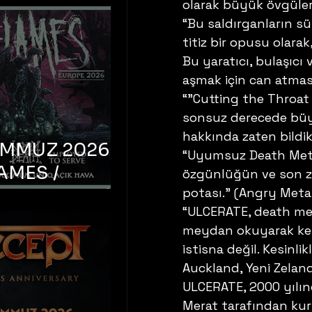
olarak büyük övgüler 
“Bu saldırganların sü
titiz bir opusu olara
Bu yaratıcı, bulaşıcı
aşmak için can atmas
“”Cutting the Throat 
sonsuz derecede büyü
hakkında zaten bildik
EMMUZ 2026 –
“Uyumsuz Death Meta
AMES /
özgünlüğün ve son za
LM DEATH /
potası.” (Angry Meta
“ULCERATE, death met
OYED TO
meydan okuyarak kend
 – İstanbul,
istisna değil. Kesinl
mum Uniq
Auckland, Yeni Zeland
hava
ULCERATE, 2000 yılın
Merat tarafından kuru