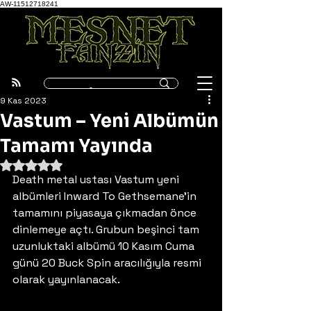
AW-11512718241
9 Kas 2023
Vastum – Yeni Albümün
Tamamı Yayında
5 üzerinden NaN yıldız
Death metal ustası Vastum yeni 
albümleri Inward To Gethsemane’in 
tamamını piyasaya çıkmadan önce 
dinlemeye açtı. Grubun beşinci tam 
uzunluktaki albümü 10 Kasım Cuma 
günü 20 Buck Spin aracılığıyla resmi 
olarak yayınlanacak. 