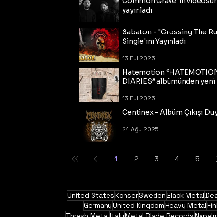
Common Grave"ın videosu
yayınladı
14 Eyl 2025
Sabaton - "Crossing The R
Single'ını Yayınladı
13 Eyl 2025
Hatemotion “HATEMOTIO
DIARIES” albümünden yeni t
13 Eyl 2025
Centinex - Albüm Çıkışı Du
24 Ağu 2025
1
2
3
4
5
United States
Konser
Sweden
Black Metal
Dea
Germany
United Kingdom
Heavy Metal
Fin
Thrash Metal
Italy
Metal Blade Records
Napal