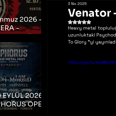
3 Nis 2025
Venator -
emmuz 2026 -
5 üzerinden NaN yıldı
ERA -
Heavy metal topluluğ
uzunluktaki Psychod
bul, Ataköy
To Glory "yi yayınladı
a Arena
https://youtu.be/MEstK
 EYLÜL 2026 –
PHORUS OPEN
METAL FEST