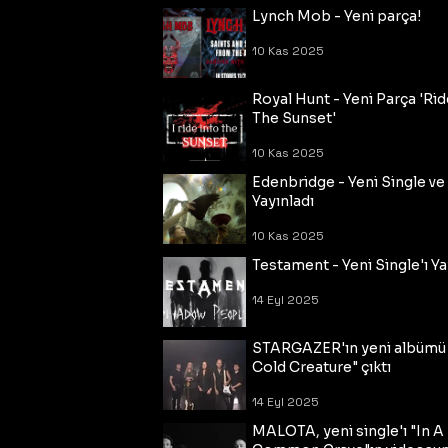
Lynch Mob - Yeni parça!
10 Kas 2025
Royal Hunt - Yeni Parça 'Rid
The Sunset'
10 Kas 2025
Edenbridge - Yeni Single ve
Yayınladı
10 Kas 2025
Testament - Yeni Single'ı Ya
14 Eyl 2025
STARGAZER'ın yeni albümü
Cold Creature" çıktı
14 Eyl 2025
MALOTA, yeni single'ı "In A