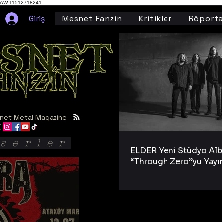
AW-11512718241
Giriş
Mesnet Fanzin
Kritikler
Röporta
net Metal Magazine
serler
ELDER Yeni Stüdyo Al
“Through Zero”yu Yayı