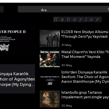
Haberler
ELDER Yeni Stüdyo Albümü
“Through Zero”yu Yayınladı
31 May
Metal Charm’ın Yeni Klibi "F
That Moment" Yayında
30 May
İzmir'den Dünyaya Karanlık
ünyaya Karanlık
Senfoni: The Choir of Agon
hoir of Agony’den
Aaron Stainthorpe (My Dyi
horpe (My Dying
Bride) ve The Cross Eşliğin
 Cross Eşliğinde
30 May
Tekli!
İstanbullu grup Tartarus
i Tekli!
Impalement yeni single yayı
30 May