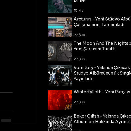
Dinle
15 Nis
Arcturus - Yeni Stüdyo Al
Çalışmalarını Tamamladı
27 Şub
The Moon And The Nightspi
Yeni Şarkısını Tanıttı
27 Şub
Vomitory - Yakında Çıkaca
Stüdyo Albümünün İlk Single
Yayınladı
27 Şub
Winterfylleth - Yeni Parçayı 
27 Şub
Bekor Qilish - Yakında Çıka
Albümleri Hakkında Ayrıntıl