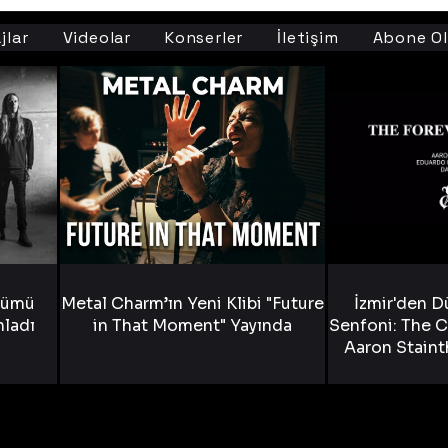
jlar
Videolar
Konserler
İletişim
Abone Ol
bümü
Metal Charm’ın Yeni Klibi "Future
İzmir'den D
nladı
in That Moment" Yayında
Senfoni: The C
Aaron Staint
Bride) ve The
Yen