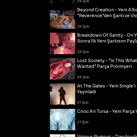
24 Şub
Beyond Creation - Yeni Alb
"Reverence"den Şarkı ve Vi
24 Şub
Breakdown Of Sanity - On Y
Sonra İlk Yeni Şarkısını Payl
24 Şub
Lost Society - "Is This Wha
Wanted" Parça Prömiyeri
24 Şub
At The Gates - Yeni Single'ı
Yayınladı
21 Şub
Cnoc An Tursa - Yeni Parça 
21 Şub
Vicious Rumors - Davulcuyl