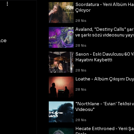
Scordatura - Yeni Albüm Ha
ı
Çıkıyor
28 Nis
Avaland, "Destiny Calls" şar
ve şarkı sözü videosunu yayı
ce 
28 Nis
Saxon - Eski Davulcusu 60 
Hayatını Kaybetti
28 Nis
Loathe - Albüm Çıkışını Du
28 Nis
"Northlane - 'Evian' Teklisi 
Videosu"
28 Nis
Hecate Enthroned - Yeni Şar