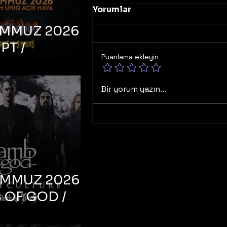
Yorumlar
EMMUZ 2026 –
PT /
Puanlama ekleyin
RUCTION /
S ‘N’
Bir yorum yazın...
RS – İstanbul,
mum Uniq
hava
EMMUZ 2026 –
 OF GOD /
T CULTURE /