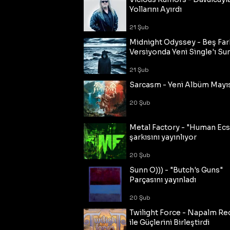
Yollarını Ayırdı
21 Şub
Midnight Odyssey - Beş Fark
Versiyonda Yeni Single'ı Su
21 Şub
Sarcasm - Yeni Albüm Mayı
20 Şub
Metal Factory - "Human Ecs
şarkısını yayınlıyor
20 Şub
Sunn O))) - "Butch's Guns"
Parçasını yayınladı
20 Şub
Twilight Force - Napalm Re
ile Güçlerini Birleştirdi