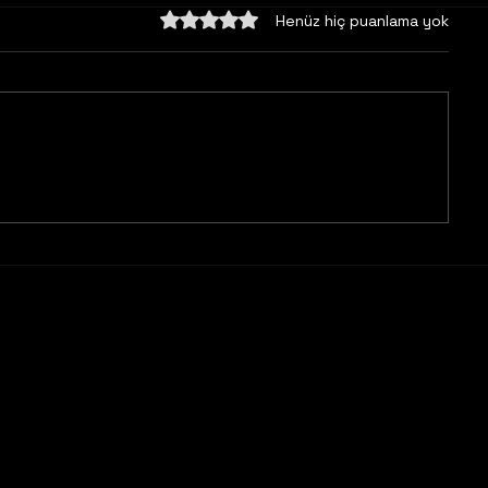
5 üzerinden 0 yıldız
Henüz hiç puanlama yok