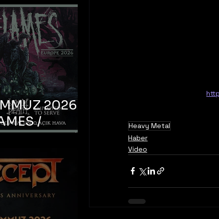
htt
EMMUZ 2026 –
AMES /
Heavy Metal
LM DEATH /
Haber
Video
OYED TO
 – İstanbul,
mum Uniq
hava