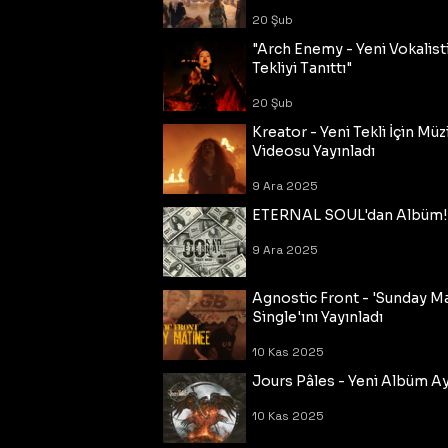
20 Şub
"Arch Enemy - Yeni Vokalisti
Tekliyi Tanıttı"
20 Şub
Kreator - Yeni Tekli İçin Müz
Videosu Yayınladı
9 Ara 2025
ETERNAL SOUL'dan Albüm!
9 Ara 2025
Agnostic Front - 'Sunday M
Single'ını Yayınladı
10 Kas 2025
Jours Pâles - Yeni Albüm Ayr
10 Kas 2025