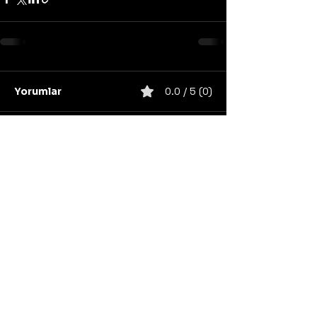
Yorumlar
0.0 / 5 (0)
Yorum yapın ve puanlayın...
United States
Konser
Sweden
Black Metal
Death Metal
Germany
United Kingdom
Heavy Metal
Finland
Thrash Metal
Italy
Napalm Records
Metal Blade Records
Nuclear Blast
Norway
California
Unsigned/independent
Power Metal
Century Media Records