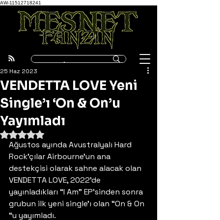
AW-11512718241
25 Haz 2023
VENDETTA LOVE Yeni
Single’ı ‘On & On’u
Yayımladı
5 üzerinden NaN yıldız
Ağustos ayında Avustralyalı Hard 
Rock’çılar Airbourne’un ana 
destekçisi olarak sahne alacak olan 
VENDETTA LOVE, 2022’de 
yayınladıkları “I Am” EP’sinden sonra 
grubun ilk yeni single’ı olan “On & On 
“u yayımladı. 