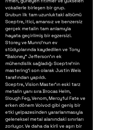
riffleri, gürleyen ritimler ve yükselen 
vokallerle birleşen bir grup. 
Grubun ilk tam uzunluktaki albümü 
Sceptre, itici, amansız ve benzersiz 
gerçek metalin tam anlamıyla 
hayata geçirilmiş bir egzersizi. 
Storey ve Munro’nun ev 
stüdyolarında kaydedilen ve Tony 
“Baloney” Jefferson’ın ek 
mühendislik sağladığı Sceptre’nin 
mastering’i son olarak Justin Weis 
tarafından yapıldı. 
Sceptre, Vision Master’ın eski tarz 
metalin yanı sıra Brocas Helm, 
Slough Feg, Venom, Mercyful Fate ve 
erken dönem Voivod gibi geniş bir 
etki yelpazesinden yararlanmasıyla 
geleneksel metal alanındaki sınırları 
zorluyor. Ve daha da kirli ve aşırı bir 