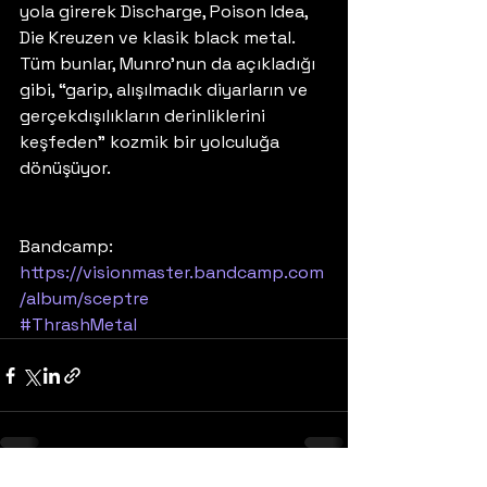
yola girerek Discharge, Poison Idea, 
Die Kreuzen ve klasik black metal. 
Tüm bunlar, Munro’nun da açıkladığı 
gibi, “garip, alışılmadık diyarların ve 
gerçekdışılıkların derinliklerini 
keşfeden” kozmik bir yolculuğa 
dönüşüyor. 
Bandcamp: 
https://visionmaster.bandcamp.com
/album/sceptre
#ThrashMetal