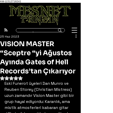
AW-11512718241
25 Haz 2023
VISION MASTER
“Sceptre “yi Ağustos
Ayında Gates of Hell
Records’tan Çıkarıyor
5 üzerinden NaN yıldız
Eski Funerot üyeleri Dan Munro ve 
Reuben Storey (Christian Mistress) 
uzun zamandır Vision Master gibi bir 
grup hayal ediyordu: Karanlık, ama 
mistik atmosferleri kabaran gitar 