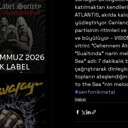
K TOOTH –
katılmaktan kendileri
bul, Bonus
ATLANTIS, akılda kalıcı
orman
yüzleştiriyor. Canland
partisinin ritimleri v
ve büyülüyor – VISIO
vitrini. “Cehennem Ate
“Sualtında” narin melo
EMMUZ 2026 –
Sea” adlı 7 dakikalık
K LABEL
çağrıştırarak dinleyi
TY – İstanbul,
topların ateşlendiğini
to the Sea “nin melod
çiftlik Park
#senfonikmetal
Haber