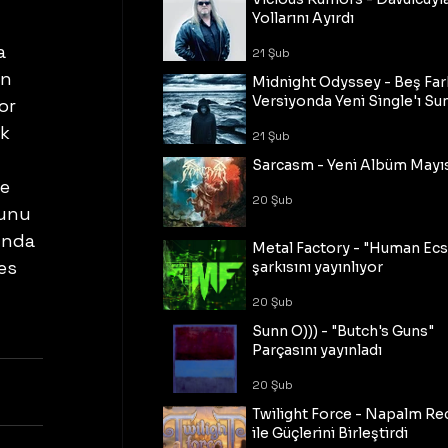
Yollarını Ayırdı
a 
21 Şub
an 
Midnight Odyssey - Beş Fark
Versiyonda Yeni Single'ı Su
or 
k 
21 Şub
Sarcasm - Yeni Albüm Mayı
e 
20 Şub
sunu 
unda 
Metal Factory - "Human Ecs
es 
şarkısını yayınlıyor
20 Şub
Sunn O))) - "Butch's Guns"
Parçasını yayınladı
20 Şub
Twilight Force - Napalm Re
ile Güçlerini Birleştirdi