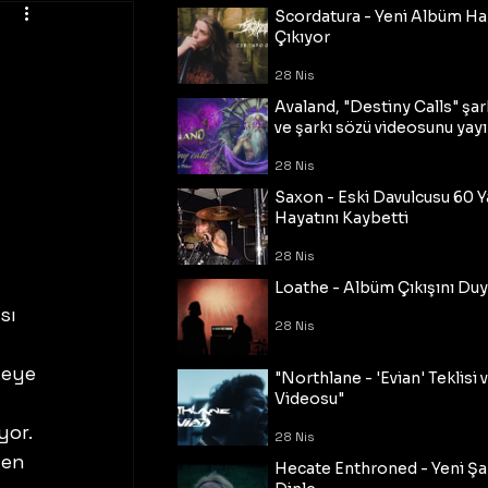
Scordatura - Yeni Albüm Ha
Çıkıyor
28 Nis
ı
Avaland, "Destiny Calls" şar
ve şarkı sözü videosunu yayı
28 Nis
Saxon - Eski Davulcusu 60 
Hayatını Kaybetti
28 Nis
Loathe - Albüm Çıkışını Du
sı 
28 Nis
yeye 
"Northlane - 'Evian' Teklisi 
Videosu"
yor. 
28 Nis
den 
Hecate Enthroned - Yeni Şar