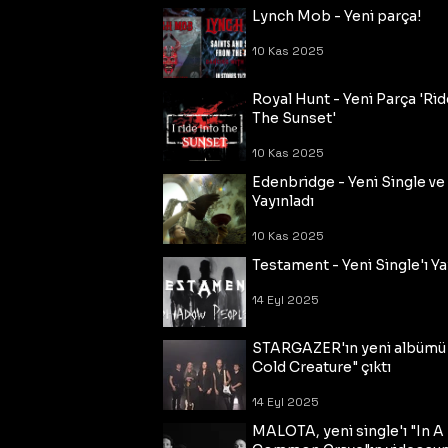
Lynch Mob - Yeni parça!
10 Kas 2025
Royal Hunt - Yeni Parça 'Rid
The Sunset'
10 Kas 2025
Edenbridge - Yeni Single ve
Yayınladı
10 Kas 2025
Testament - Yeni Single'ı Ya
14 Eyl 2025
STARGAZER'ın yeni albümü
Cold Creature" çıktı
14 Eyl 2025
MALOTA, yeni single'ı "In A