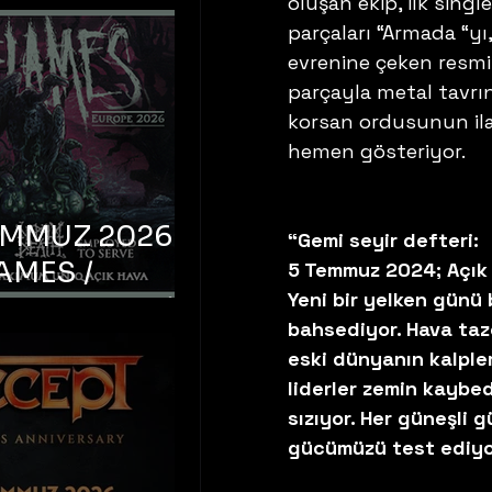
oluşan ekip, ilk sing
parçaları “Armada “yı,
evrenine çeken resmi 
parçayla metal tavrını
korsan ordusunun ilah
hemen gösteriyor. 
EMMUZ 2026 –
“Gemi seyir defteri:    
AMES /
5 Temmuz 2024; Açık 
Yeni bir yelken günü 
LM DEATH /
bahsediyor. Hava taze
OYED TO
eski dünyanın kalpler
 – İstanbul,
liderler zemin kaybed
mum Uniq
sızıyor. Her güneşli g
gücümüzü test ediyo
hava