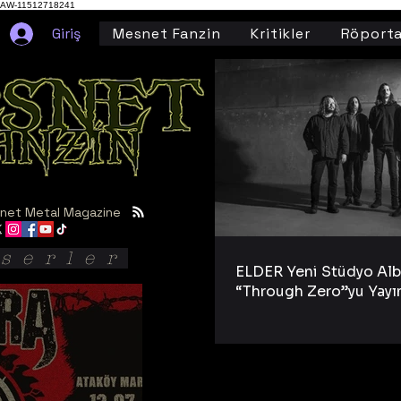
AW-11512718241
Giriş
Mesnet Fanzin
Kritikler
Röporta
net Metal Magazine
serler
ELDER Yeni Stüdyo Al
“Through Zero”yu Yayı