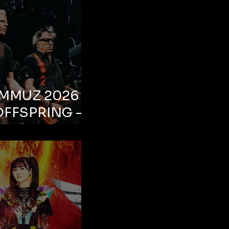
EMMUZ 2026 –
OFFSPRING –
ul, Life Park