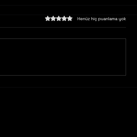
5 üzerinden 0 yıldız
Henüz hiç puanlama yok