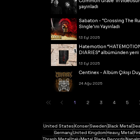
Common Grave"ın videosu
yayınladı
14 Eyl 2025
Sabaton - "Crossing The R
Single'ını Yayınladı
13 Eyl 2025
Hatemotion “HATEMOTIO
DIARIES” albümünden yeni t
13 Eyl 2025
Centinex - Albüm Çıkışı Du
24 Ağu 2025
1
2
3
4
5
United States
Konser
Sweden
Black Metal
Dea
Germany
United Kingdom
Heavy Metal
Fin
Thrash Metal
Italy
Metal Blade Records
Napal