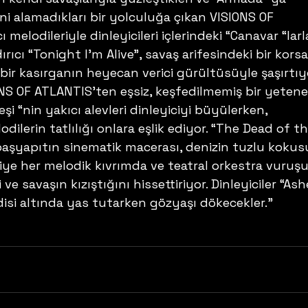
ni alamadıkları bir yolculuğa çıkan VISIONS OF 
 melodileriyle dinleyicileri içlerindeki “Canavar “larl
ırıcı “Tonight I’m Alive”, savaş arifesindeki bir kors
e bir kasırganın heyecan verici gürültüsüyle şaşırtıy
NS OF ATLANTIS’ten eşsiz, keşfedilmemiş bir yetene
şi “nin yakıcı alevleri dinleyiciyi büyülerken, 
dilerin tatlılığı onlara eşlik ediyor. “The Dead of th
 başyapıtın sinematik macerası, denizin tuzlu koku
ciye her melodik kıvrımda ve teatral orkestra vuruş
 ve savaşın kızıştığını hissettiriyor. Dinleyiciler “Ash
isi altında yas tutarken gözyaşı dökecekler.” 