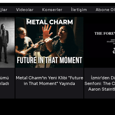
jlar
Videolar
Konserler
İletişim
Abone Ol
bümü
Metal Charm’ın Yeni Klibi "Future
İzmir'den D
nladı
in That Moment" Yayında
Senfoni: The C
Aaron Staint
Bride) ve The
Yen