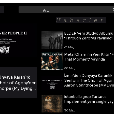
Haberler
ELDER Yeni Stüdyo Albümü
“Through Zero”yu Yayınladı
31 May
Metal Charm’ın Yeni Klibi "F
That Moment" Yayında
30 May
İzmir'den Dünyaya Karanlık
ünyaya Karanlık
Senfoni: The Choir of Agon
hoir of Agony’den
Aaron Stainthorpe (My Dyi
horpe (My Dying
Bride) ve The Cross Eşliğin
 Cross Eşliğinde
30 May
Tekli!
İstanbullu grup Tartarus
i Tekli!
Impalement yeni single yayı
30 May