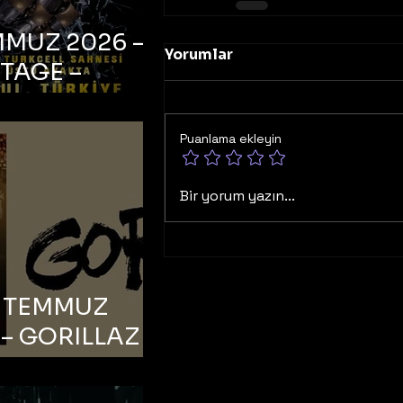
MMUZ 2026 –
Yorumlar
TAGE –
bul, Zorlu PSM
ell Sahnesi
Puanlama ekleyin
Bir yorum yazın...
6 TEMMUZ
– GORILLAZ –
bul, Bonus
orman