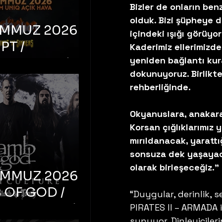
Bizler de onların ben
olduk. Bizi şüpheye d
EMMUZ 2026 –
içindeki ışığı görüyor
PT /
Kaderimiz ellerimizde
yeniden bağlantı kur
RUCTION /
dokunuyoruz. Birlikte
S ‘N’
rehberliğinde.
RS – İstanbul,
mum Uniq
Okyanuslara, anakar
hava
Korsan çığlıklarımız 
mırıldanacak, yarattı
sonsuza dek yaşayaca
olarak birleşeceğiz.”
EMMUZ 2026 –
 OF GOD /
“Duygular, derinlik, 
T CULTURE /
PIRATES II – ARMADA i
sunuyor. Dinleyicileri