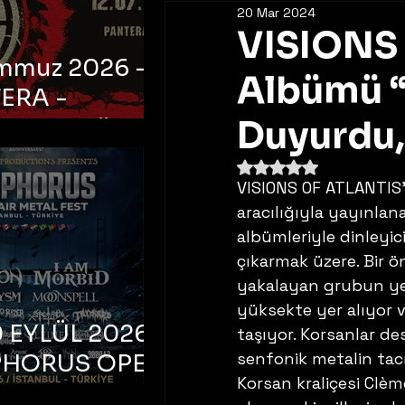
20 Mar 2024
VISIONS 
emmuz 2026 -
Albümü “P
ERA -
bul, Ataköy
Duyurdu,
a Arena
5 üzerinden NaN yıldı
VISIONS OF ATLANTIS’
aracılığıyla yayınlan
albümleriyle dinleyic
çıkarmak üzere. Bir ön
yakalayan grubun yen
yüksekte yer alıyor v
 EYLÜL 2026 –
taşıyor. Korsanlar de
senfonik metalin tacı
PHORUS OPEN
Korsan kraliçesi Clè
METAL FEST