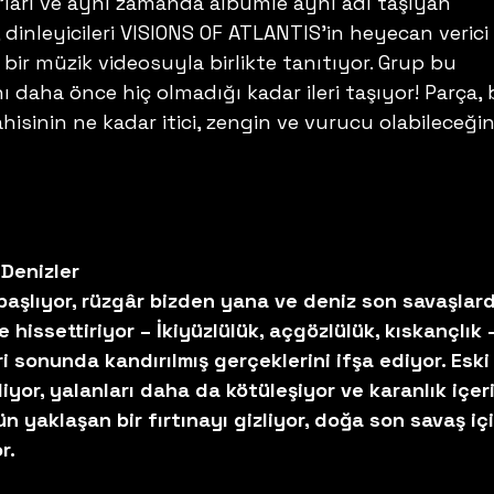
le’ları ve aynı zamanda albümle aynı adı taşıyan 
 dinleyicileri VISIONS OF ATLANTIS’in heyecan verici 
bir müzik videosuyla birlikte tanıtıyor. Grup bu 
 daha önce hiç olmadığı kadar ileri taşıyor! Parça, b
isinin ne kadar itici, zengin ve vurucu olabileceğin
     
Denizler 
başlıyor, rüzgâr bizden yana ve deniz son savaşlar
 hissettiriyor – İkiyüzlülük, açgözlülük, kıskançlık 
i sonunda kandırılmış gerçeklerini ifşa ediyor. Eski
iyor, yalanları daha da kötüleşiyor ve karanlık içeri
ün yaklaşan bir fırtınayı gizliyor, doğa son savaş içi
r.