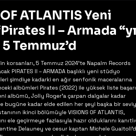
OF ATLANTIS Yeni
irates II – Armada “y
 5 Temmuz’d
z
in korsanları, 5 Temmuz 2024’te Napalm Records 
acak PIRATES II – ARMADA başlıklı yeni stüdyo 
ileri şimdiye kadarki en ağır senfonik maceralarına 
ceki albümleri Pirates (2022) ile yüksek liste başarı
i albümü, Jolly Roger’a çarpan dalgalar kadar 
e bugüne kadar elde edilen her şeyi başka bir sevi
stanının ikinci bölümüyle VISIONS OF ATLANTIS, 
nı ele geçirmeye fazlasıyla hazır olduklarını kanıtlı
mentine Delauney ve cesur kaptan Michele Guaitoli’