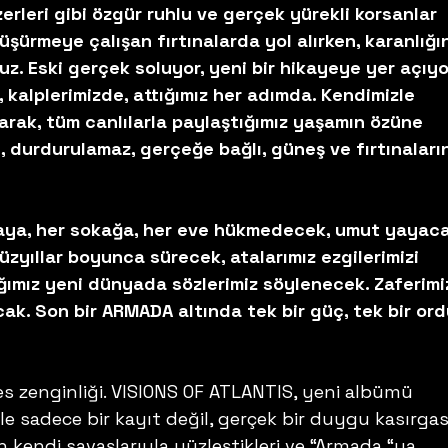
zerleri gibi özgür ruhlu ve gerçek yürekli korsanlar 
üşürmeye çalışan fırtınalarda yol alırken, karanlığı
uz. Eski gerçek soluyor, yeni bir hikayeye yer açıyor
, kalplerimizde, attığımız her adımda. Kendimizle 
arak, tüm canlılarla paylaştığımız yaşamın özüne 
, durdurulamaz, gerçeğe bağlı, güneş ve fırtınaları
aya, her sokağa, her eve hükmedecek, umut yayacağ
yüzyıllar boyunca sürecek, atalarımız ezgilerimizi 
ğımız yeni dünyada sözlerimiz söylenecek. Zaferimi
k. Son bir ARMADA altında tek bir güç, tek bir ord
ses zenginliği. VISIONS OF ATLANTIS, yeni albümü 
le sadece bir kayıt değil, gerçek bir duygu kasırgas
n kendi savaşlarıyla yüzleştikleri ve “Armada “ya 