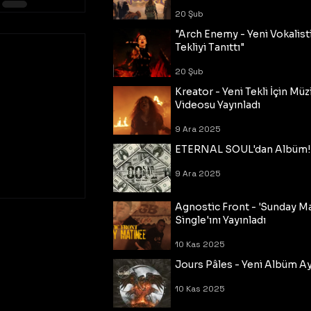
20 Şub
"Arch Enemy - Yeni Vokalisti
Tekliyi Tanıttı"
20 Şub
Kreator - Yeni Tekli İçin Müz
Videosu Yayınladı
9 Ara 2025
ETERNAL SOUL'dan Albüm!
9 Ara 2025
Agnostic Front - 'Sunday M
Single'ını Yayınladı
10 Kas 2025
Jours Pâles - Yeni Albüm Ayr
10 Kas 2025