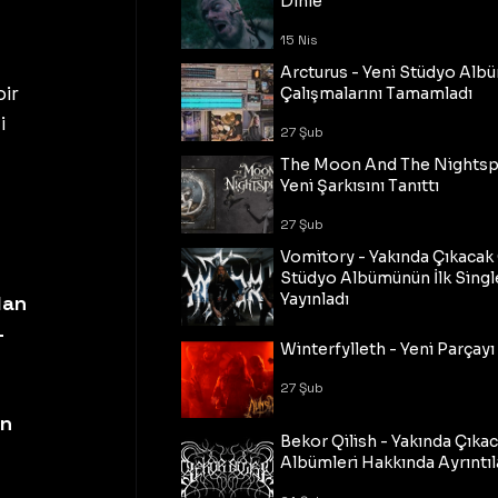
Dinle
15 Nis
Arcturus - Yeni Stüdyo Al
ir 
Çalışmalarını Tamamladı
i 
27 Şub
The Moon And The Nightspi
Yeni Şarkısını Tanıttı
27 Şub
Vomitory - Yakında Çıkaca
Stüdyo Albümünün İlk Single
Yayınladı
dan 
– 
27 Şub
Winterfylleth - Yeni Parçayı 
 
27 Şub
 
n 
Bekor Qilish - Yakında Çıka
Albümleri Hakkında Ayrıntıl