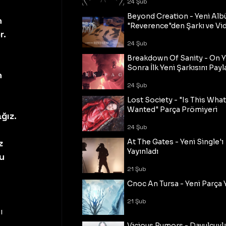
24 Şub
Beyond Creation - Yeni Alb
n 
"Reverence"den Şarkı ve Vi
. 
24 Şub
Breakdown Of Sanity - On Y
Sonra İlk Yeni Şarkısını Payl
n 
24 Şub
Lost Society - "Is This Wha
Wanted" Parça Prömiyeri
ız. 
24 Şub
z 
At The Gates - Yeni Single'ı
Yayınladı
u 
21 Şub
Cnoc An Tursa - Yeni Parça 
21 Şub
ı 
Vicious Rumors - Davulcuyl