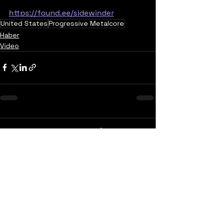
https://found.ee/sidewinder
United States
Progressive Metalcore
Haber
Video
Yorumlar
0.0 / 5 (0)
Yorum yapın ve puanlayın...