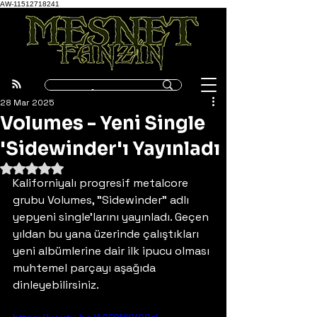
AW-11512718241
28 Mar 2025
Volumes - Yeni Single
'Sidewinder'ı Yayınladı
5 üzerinden NaN yıldız
Kaliforniyalı progresif metalcore 
grubu Volumes, "Sidewinder" adlı 
yepyeni single'larını yayınladı. Geçen 
yıldan bu yana üzerinde çalıştıkları 
yeni albümlerine dair ilk ipucu olması 
muhtemel parçayı aşağıda 
dinleyebilirsiniz.