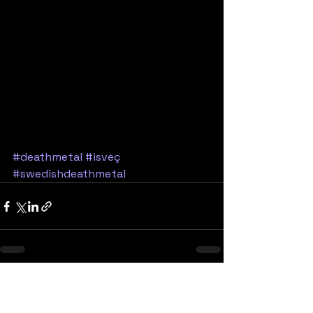
#deathmetal
#isveç
#swedishdeathmetal
Yorumlar
0.0 / 5 (0)