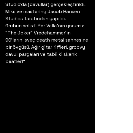
Studio’da (davullar) gerçekleştirildi. 
Miks ve mastering Jacob Hansen 
Studios tarafından yapıldı. 
Grubun solisti Per Valla’nın yorumu: 
“The Joker” Vredehammer’ın 
90’ların İsveç death metal sahnesine 
bir övgüsü. Ağır gitar riffleri, groovy 
davul parçaları ve tabii ki skank 
beatler!” 