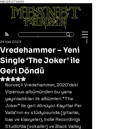
AW-11512718241
24 Kas 2023
Vredehammer – Yeni
Single ‘The Joker’ ile
Geri Döndü
5 üzerinden NaN yıldız
Norveçli Vredehammer, 2020’deki 
Viperous albümünden bu yana 
yayınladıkları ilk albümleri “The 
Joker” ile geri dönüyor. Kayıtlar Per 
Valla’nın ev stüdyosunda (gitarlar, 
bas ve klavyeler), Indie Recordings 
Studio’da (vokaller) ve Black Valley 