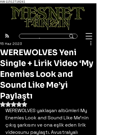
AW-11512718241
15 Haz 2023
WEREWOLVES Yeni
Single + Lirik Video ‘My
Enemies Look and
Sound Like Me’yi
Paylaştı
5 üzerinden NaN yıldız
WEREWOLVES yaklaşan albümleri My 
Enemies Look and Sound Like Me’nin 
çıkış şarkısını ve ona eşlik eden lirik 
videosunu paylaştı. Avustralyalı 