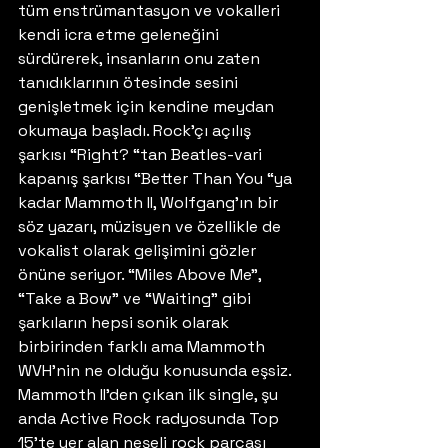
tüm enstrümantasyon ve vokalleri 
kendi icra etme geleneğini 
sürdürerek, insanların onu zaten 
tanıdıklarının ötesinde sesini 
genişletmek için kendine meydan 
okumaya başladı. Rock’çı açılış 
şarkısı “Right? “tan Beatles-vari 
kapanış şarkısı “Better Than You “ya 
kadar Mammoth II, Wolfgang’ın bir 
söz yazarı, müzisyen ve özellikle de 
vokalist olarak gelişimini gözler 
önüne seriyor. “Miles Above Me”, 
“Take a Bow” ve “Waiting” gibi 
şarkıların hepsi sonik olarak 
birbirinden farklı ama Mammoth 
WVH’nin ne olduğu konusunda eşsiz. 
Mammoth II’den çıkan ilk single, şu 
anda Active Rock radyosunda Top 
15’te yer alan neşeli rock parçası 