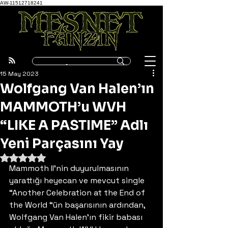
AW-11512718241
15 May 2023
Wolfgang Van Halen’ın
MAMMOTH’u WVH
“LIKE A PASTIME” Adlı
Yeni Parçasını Yay
5 üzerinden NaN yıldız
Mammoth II’nin duyurulmasının 
yarattığı heyecan ve mevcut single 
“Another Celebration at the End of 
the World “ün başarısının ardından, 
Wolfgang Van Halen’ın fikir babası 