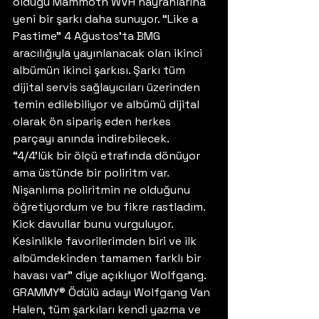
olduğu Mammoth WVH hayranlarına 
yeni bir şarkı daha sunuyor. “Like a 
Pastime” 4 Ağustos’ta BMG 
aracılığıyla yayınlanacak olan ikinci 
albümün ikinci şarkısı. Şarkı tüm 
dijital servis sağlayıcıları üzerinden 
temin edilebiliyor ve albümü dijital 
olarak ön sipariş eden herkes 
parçayı anında indirebilecek. 
“4/4’lük bir ölçü etrafında dönüyor 
ama üstünde bir poliritm var. 
Nişanlıma poliritmin ne olduğunu 
öğretiyordum ve bu fikre rastladım. 
Kick davullar bunu vurguluyor. 
Kesinlikle favorilerimden biri ve ilk 
albümdekinden tamamen farklı bir 
havası var” diye açıklıyor Wolfgang. 
GRAMMY® Ödülü adayı Wolfgang Van 
Halen, tüm şarkıları kendi yazma ve 