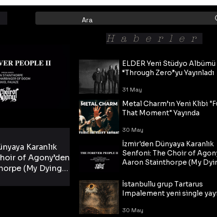
Haberler
ELDER Yeni Stüdyo Albümü
“Through Zero”yu Yayınladı
31 May
Metal Charm’ın Yeni Klibi "F
That Moment" Yayında
30 May
İzmir'den Dünyaya Karanlık
ünyaya Karanlık
Senfoni: The Choir of Agon
hoir of Agony’den
Aaron Stainthorpe (My Dyi
horpe (My Dying
Bride) ve The Cross Eşliğin
 Cross Eşliğinde
30 May
Tekli!
İstanbullu grup Tartarus
i Tekli!
Impalement yeni single yayı
30 May