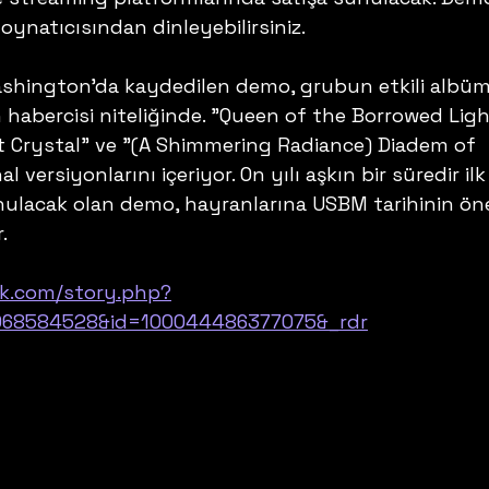
ynatıcısından dinleyebilirsiniz.
Washington'da kaydedilen demo, grubun etkili albü
 habercisi niteliğinde. "Queen of the Borrowed Ligh
 Crystal" ve "(A Shimmering Radiance) Diadem of 
al versiyonlarını içeriyor. On yılı aşkın bir süredir ilk
unulacak olan demo, hayranlarına USBM tarihinin ön
.
ok.com/story.php?
068584528&id=100044486377075&_rdr