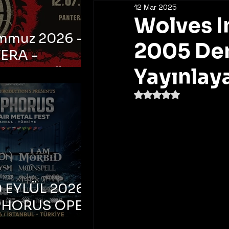
12 Mar 2025
Wolves I
emmuz 2026 -
2005 De
ERA -
bul, Ataköy
Yayınlay
a Arena
5 üzerinden NaN yıldı
 EYLÜL 2026 –
PHORUS OPEN
METAL FEST