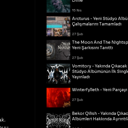
Dinle
15 Nis
Arcturus - Yeni Stüdyo Al
Çalışmalarını Tamamladı
27 Şub
The Moon And The Nightspi
Yeni Şarkısını Tanıttı
27 Şub
Vomitory - Yakında Çıkaca
Stüdyo Albümünün İlk Single
Yayınladı
27 Şub
Winterfylleth - Yeni Parçayı 
27 Şub
Bekor Qilish - Yakında Çıka
Albümleri Hakkında Ayrıntıl
k. 
oyu 