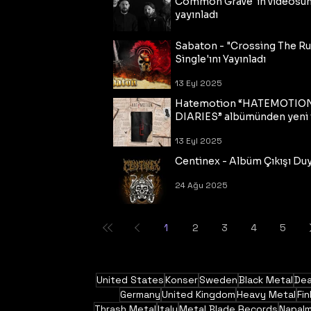
Common Grave"ın videosu
yayınladı
14 Eyl 2025
Sabaton - "Crossing The R
Single'ını Yayınladı
13 Eyl 2025
Hatemotion “HATEMOTIO
DIARIES” albümünden yeni t
13 Eyl 2025
Centinex - Albüm Çıkışı Du
24 Ağu 2025
1
2
3
4
5
United States
Konser
Sweden
Black Metal
Dea
Germany
United Kingdom
Heavy Metal
Fin
Thrash Metal
Italy
Metal Blade Records
Napal