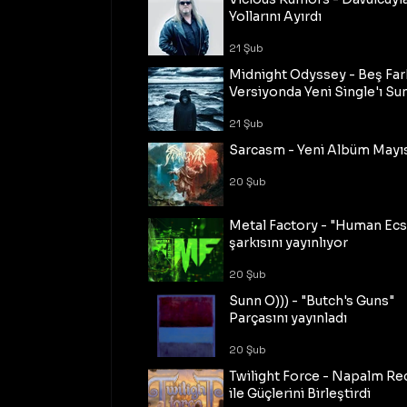
Yollarını Ayırdı
21 Şub
Midnight Odyssey - Beş Fark
Versiyonda Yeni Single'ı Su
21 Şub
Sarcasm - Yeni Albüm Mayı
20 Şub
Metal Factory - "Human Ecs
şarkısını yayınlıyor
20 Şub
Sunn O))) - "Butch's Guns"
Parçasını yayınladı
20 Şub
Twilight Force - Napalm Re
ile Güçlerini Birleştirdi