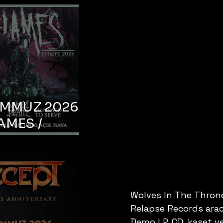
EMMUZ 2026 –
AMES /
LM DEATH /
OYED TO
 – İstanbul,
mum Uniq
Wolves In The Thron
hava
Relapse Records aracı
Demo LP, CD, kaset v