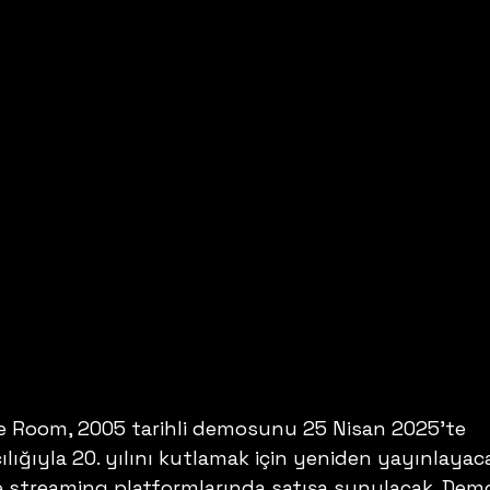
e Room, 2005 tarihli demosunu 25 Nisan 2025'te 
lığıyla 20. yılını kutlamak için yeniden yayınlayaca
e streaming platformlarında satışa sunulacak. Dem