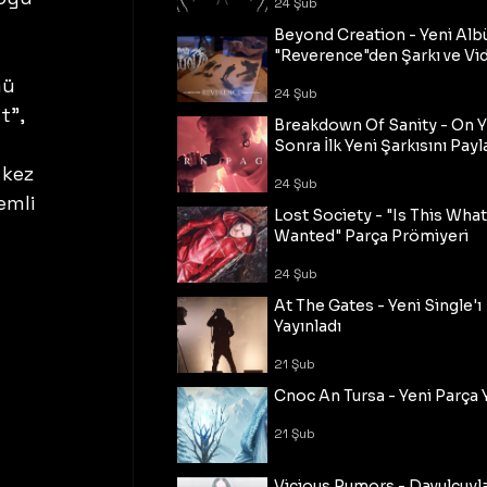
24 Şub
Beyond Creation - Yeni Alb
"Reverence"den Şarkı ve Vi
mü 
24 Şub
t", 
Breakdown Of Sanity - On Y
Sonra İlk Yeni Şarkısını Payl
 kez 
24 Şub
emli 
Lost Society - "Is This Wha
Wanted" Parça Prömiyeri
24 Şub
At The Gates - Yeni Single'ı
Yayınladı
21 Şub
Cnoc An Tursa - Yeni Parça 
21 Şub
Vicious Rumors - Davulcuyl