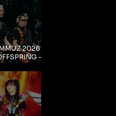
EMMUZ 2026 –
OFFSPRING –
ul, Life Park