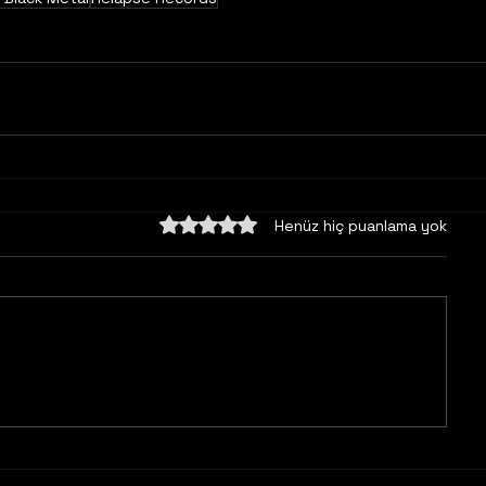
5 üzerinden 0 yıldız
Henüz hiç puanlama yok