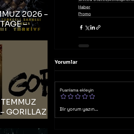
Haber
MMUZ 2026 –
Promo
TAGE –
bul, Zorlu PSM
ell Sahnesi
Yorumlar
Puanlama ekleyin
6 TEMMUZ
Bir yorum yazın...
– GORILLAZ –
bul, Bonus
orman