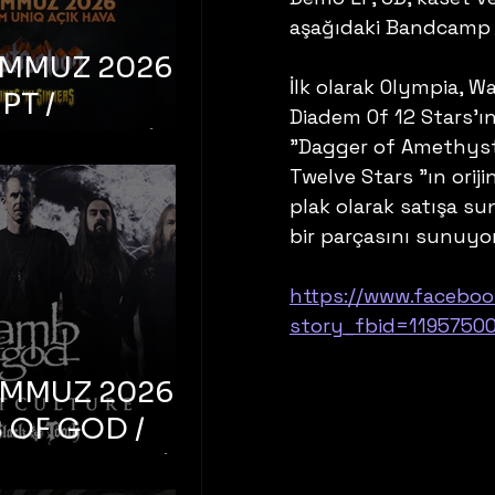
aşağıdaki Bandcamp o
EMMUZ 2026 –
İlk olarak Olympia, 
PT /
Diadem Of 12 Stars'ın
RUCTION /
"Dagger of Amethyst
S ‘N’
Twelve Stars "ın orijin
plak olarak satışa s
RS – İstanbul,
bir parçasını sunuyor
mum Uniq
hava
https://www.facebo
story_fbid=1195750
EMMUZ 2026 –
 OF GOD /
T CULTURE /