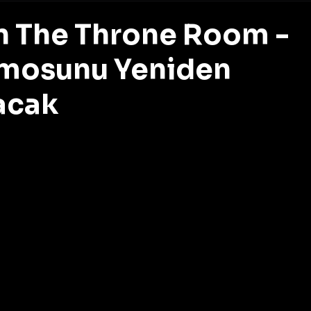
n The Throne Room -
mosunu Yeniden
acak
z