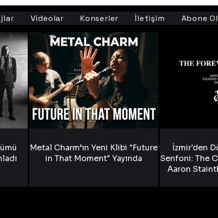
jlar
Videolar
Konserler
İletişim
Abone Ol
bümü
Metal Charm’ın Yeni Klibi "Future
İzmir'den D
nladı
in That Moment" Yayında
Senfoni: The C
Aaron Staint
Bride) ve The
Yen