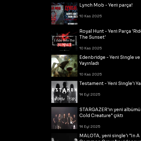
Lynch Mob - Yeni parça!
10 Kas 2025
Royal Hunt - Yeni Parça 'Rid
The Sunset'
10 Kas 2025
Edenbridge - Yeni Single ve
Yayınladı
10 Kas 2025
Testament - Yeni Single'ı Ya
14 Eyl 2025
STARGAZER'ın yeni albümü
Cold Creature" çıktı
14 Eyl 2025
MALOTA, yeni single'ı "In A