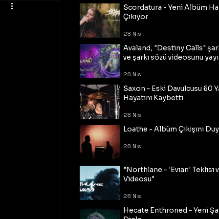
Scordatura - Yeni Albüm Ha
Çıkıyor
28 Nis
Avaland, "Destiny Calls" şar
ve şarkı sözü videosunu yayı
28 Nis
Saxon - Eski Davulcusu 60 
Hayatını Kaybetti
28 Nis
Loathe - Albüm Çıkışını Du
28 Nis
"Northlane - 'Evian' Teklisi 
Videosu"
28 Nis
Hecate Enthroned - Yeni Şar