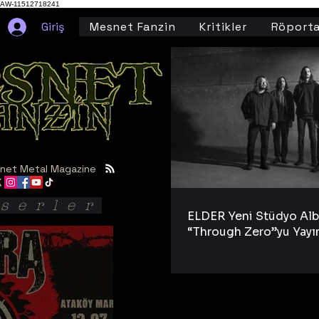
AW-11512718241
Giriş
Mesnet Fanzin
Kritikler
Röporta
net Metal Magazine
serler
ELDER Yeni Stüdyo Al
“Through Zero”yu Yayı