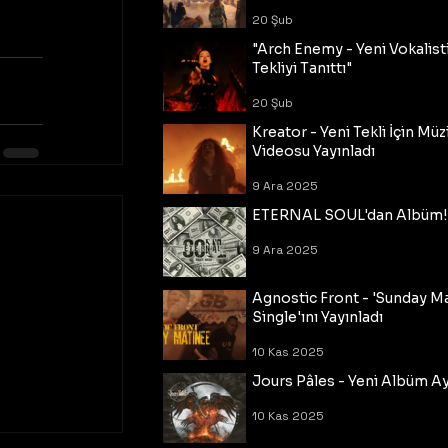
20 Şub
"Arch Enemy - Yeni Vokalisti
Tekliyi Tanıttı"
20 Şub
Kreator - Yeni Tekli İçin Müz
Videosu Yayınladı
9 Ara 2025
ETERNAL SOUL'dan Albüm!
9 Ara 2025
Agnostic Front - 'Sunday M
Single'ını Yayınladı
10 Kas 2025
Jours Pâles - Yeni Albüm Ayr
10 Kas 2025