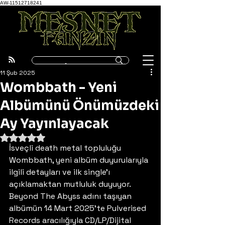
AW-11512718241
11 Şub 2025
Wombbath - Yeni
Albümünü Önümüzdeki
Ay Yayınlayacak
5 üzerinden NaN yıldız
İsveçli death metal topluluğu 
Wombbath, yeni albüm duyurularıyla 
ilgili detayları ve ilk single'ı 
açıklamaktan mutluluk duyuyor. 
Beyond The Abyss adını taşıyan 
albümün 14 Mart 2025'te Pulverised 
Records aracılığıyla CD/LP/Dijital 