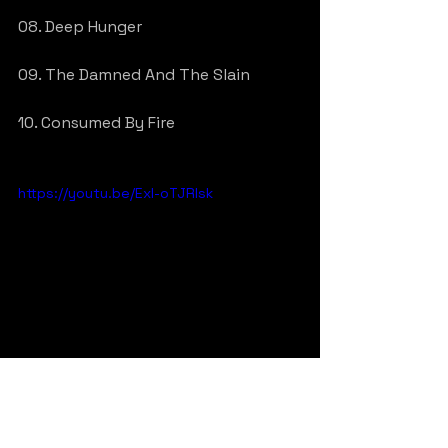
08. Deep Hunger
09. The Damned And The Slain
10. Consumed By Fire
https://youtu.be/Exl-oTJRlsk
https://www.instagram.com/p/DFyFz
HlBRKw/?img_index=1