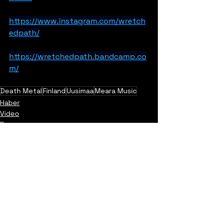
https://www.instagram.com/wretch
edpath/
https://wretchedpath.bandcamp.co
m/
Death Metal
Finland
Uusimaa
Meara Music
Haber
Video
Promo
Yorumlar
0.0 / 5 (0)