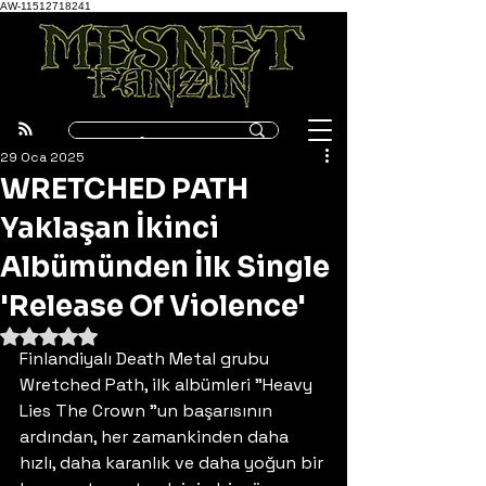
AW-11512718241
29 Oca 2025
WRETCHED PATH
Yaklaşan İkinci
Albümünden İlk Single
'Release Of Violence'
5 üzerinden NaN yıldız
Finlandiyalı Death Metal grubu 
Wretched Path, ilk albümleri "Heavy 
Lies The Crown "un başarısının 
ardından, her zamankinden daha 
hızlı, daha karanlık ve daha yoğun bir 