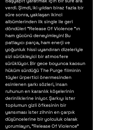
başyapıt yaratmak için bir süre ara 
verdi. Şimdi, iki yıldan biraz fazla bir 
süre sonra, yaklaşan ikinci 
albümlerinden ilk single ile geri 
döndüler! "Release Of Violence "ın 
ham gücünü deneyimleyin! Bu 
patlayıcı parça, ham enerji ve 
yoğunluk hissi uyandıran dizeleriyle 
sizi sürükleyici bir atmosfere 
sürüklüyor. Bir gece boyunca kaosun 
hüküm sürdüğü The Purge filminin 
tüyler ürpertici önermesinden 
esinlenen şarkı sözleri, insan 
ruhunun en karanlık köşelerinin 
derinliklerine iniyor. Şarkıyı ister 
toplumun gizli öfkesinin bir 
yansıması ister zihnin en çarpık 
düşüncelerine bir yolculuk olarak 
yorumlayın, "Release Of Violence" 