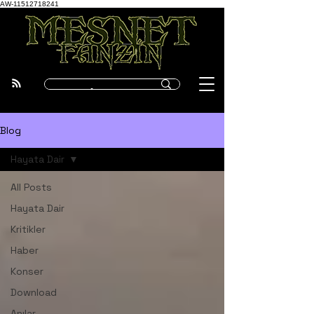
AW-11512718241
Blog
Hayata Dair
All Posts
Hayata Dair
Kritikler
Haber
Konser
Download
Anılar