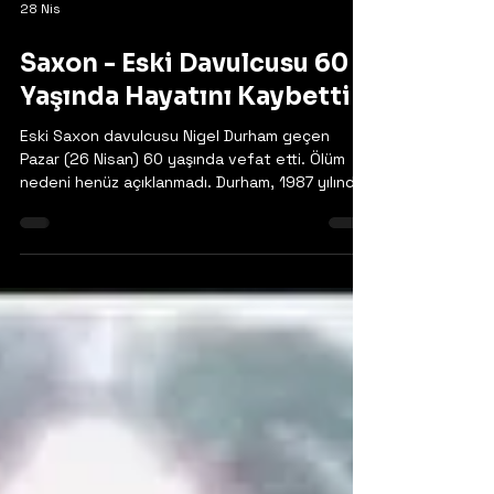
28 Nis
Saxon - Eski Davulcusu 60
Yaşında Hayatını Kaybetti
Eski Saxon davulcusu Nigel Durham geçen
Pazar (26 Nisan) 60 yaşında vefat etti. Ölüm
nedeni henüz açıklanmadı. Durham, 1987 yılında
Saxon’a katılmış ve yaklaşık iki yıl boyunca
grupta kalmıştı; bu süre zarfında sadece bir
albüm, Destiny (1988), kaydetmiş ve 1989
civarında gruptan ayrılmıştı. Nigel daha sonra
Son Of A Bitch ve Oliver/Dawson Saxon gibi
Saxon ile ilgili projelerde yeniden ortaya çıktı.