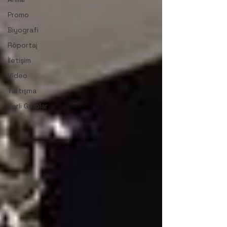
Promo
Biyografi
Röportaj
İletişim
Video
Tartışma
Yerli Gruplar