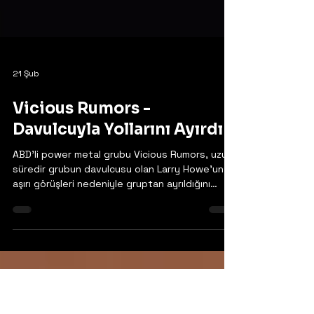
21 Şub
Vicious Rumors -
Davulcuyla Yollarını Ayırdı
ABD'li power metal grubu Vicious Rumors, uzun
süredir grubun davulcusu olan Larry Howe'un
aşırı görüşleri nedeniyle gruptan ayrıldığını
duyurdu. Grubun ve Larry'nin bu konuyla ilgili
açıklamalarının tamamı aşağıda okunabilir.
Grubun açıklaması: "Yıllardır bu konuda