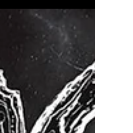
alacak olan albüm, Sebastien Grenier
tarafından oluşturulan bir kapak tasarımına
sahip. Miksaj ve mastering işlemleri B-Blast
Records tarafından yapıldı. Tracklist: 01. La
Frontière Entre Nous Et Le Néant 02. Une
Splendeur Devenue Terne 03. L’Essentialité Du
Frisson 04. Cinéraire 05. Incommensurable
(Chanson Pour Aldérica II) 06. Mouve