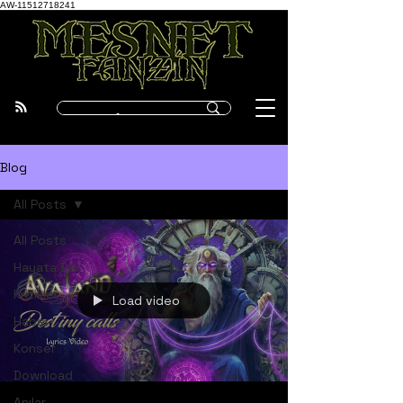
AW-11512718241
Blog
All Posts
All Posts
Hayata Dair
Kritikler
Load video
Haber
Konser
Download
Anılar