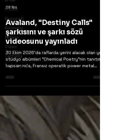
28 Nis
Promo
Biyografi
Avaland, "Destiny Calls"
Röportaj
şarkısını ve şarkı sözü
İletişim
videosunu yayınladı
Video
30 Ekim 2026'da raflarda yerini alacak olan yeni
Tartışma
stüdyo albümleri "Chemical Poetry"nin tanıtımı
Yerli Gruplar
kapsamında, Fransız operatik power metal
grubu Avaland yepyeni single'ları "Destiny
Calls"ı yayınladı.
https://www.facebook.com/avaland.metal.oper
a