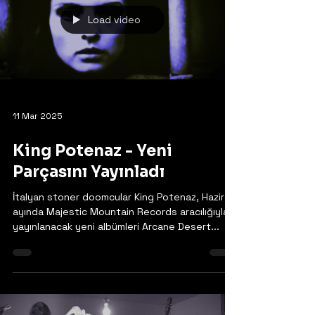
Progressive/hard rock topluluğu Headless,
yepyeni single'ları "Weightless "ı ve müzik
videosunu yayınladığını duyurmaktan gurur
duyar. Bu...
Load video
11 Mar 2025
King Potenaz - Yeni
Parçasını Yayınladı