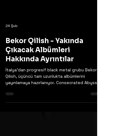
24 Şub
Bekor Qilish - Yakında
Çıkacak Albümleri
Hakkında Ayrıntılar
İtalya'dan progresif black metal grubu Bekor
Qilish, üçüncü tam uzunlukta albümlerini
yayınlamaya hazırlanıyor. Consecrated Abysses
Of Dread adlı albüm, 27 Mart'ta I, Voidhanger
Records tarafından yayınlanacak. Mauro
Scarfia tarafından Rosewood Basement
Studio'da üretilen, miksajı ve masteringi yapılan
albümün ön izlemesi için ilk single "Emptiness-