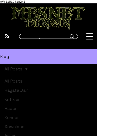
AW-11512718241
Blog
All Posts
All Posts
Hayata Dair
Kritikler
Haber
Konser
Download
Anılar