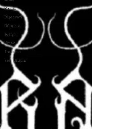
Promo
Biyografi
Röportaj
İletişim
Video
Tartışma
Yerli Gruplar