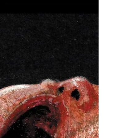
İtalyan psychedelic stoner rock grubu MALOTA,
yeni albümleri "Scapegoat"u 10 Ekim'de Go
Down Records aracılığıyla yayınlayacak.
Yaklaşan...