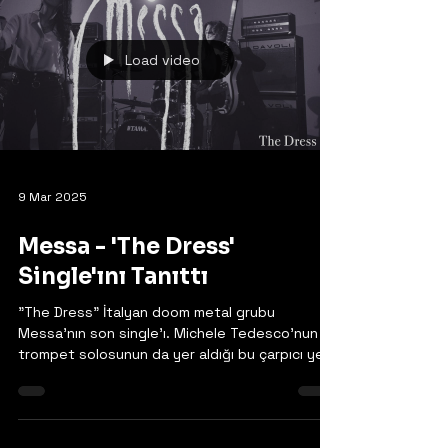
İtalyan stoner doomcular King Potenaz, Haziran
ayında Majestic Mountain Records aracılığıyla
yayınlanacak yeni albümleri Arcane Desert...
Load video
9 Mar 2025
Messa - 'The Dress'