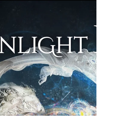
Single'ını Tanıttı
"The Dress" İtalyan doom metal grubu
Messa'nın son single'ı. Michele Tedesco'nun
trompet solosunun da yer aldığı bu çarpıcı yeni
parça,...