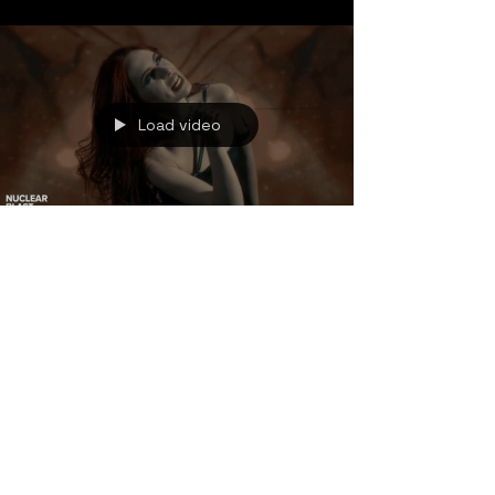
Load video
9 Mar 2025
Eluveitie - Yeni Şarkı
Yayınlandı
Eluveitie, grubun yakında yayınlanacak stüdyo
albümü Ànv'dan çıkan üçüncü single olan