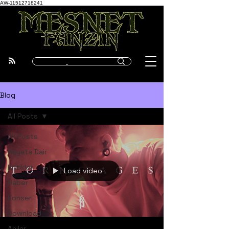
AW-11512718241
Blog
All Posts
All Posts
Hayata Dair
Kritikler
Load video
Haber
Konser
Download
Anılar