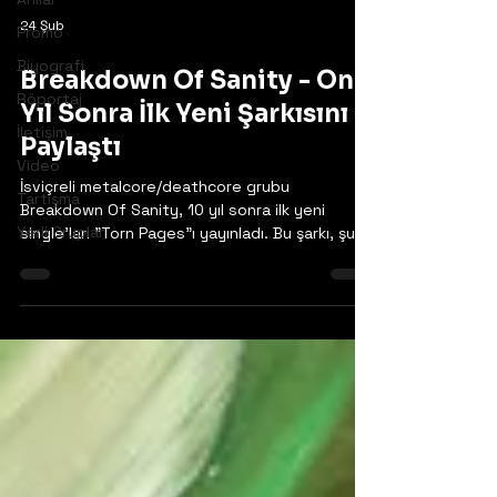
24 Şub
Promo
Biyografi
Breakdown Of Sanity - On
Röportaj
Yıl Sonra İlk Yeni Şarkısını
İletişim
Paylaştı
Video
İsviçreli metalcore/deathcore grubu
Tartışma
Breakdown Of Sanity, 10 yıl sonra ilk yeni
Yerli Gruplar
single'ları "Torn Pages"ı yayınladı. Bu şarkı, şu
anda yapım aşamasında olan bir sonraki stüdyo
albümlerinde yer alacak. Mix ve mastering Oly
Stingel tarafından yapıldı. Şarkının videosu,
grubun Ekim 2025'teki Avrupa turnesi sırasında
çekildi.
https://www.facebook.com/breakdownofsanit
y