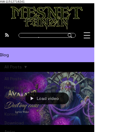
AW-11512718241
Blog
All Posts
All Posts
Hayata Dair
Kritikler
Load video
Haber
Konser
Download
Anılar