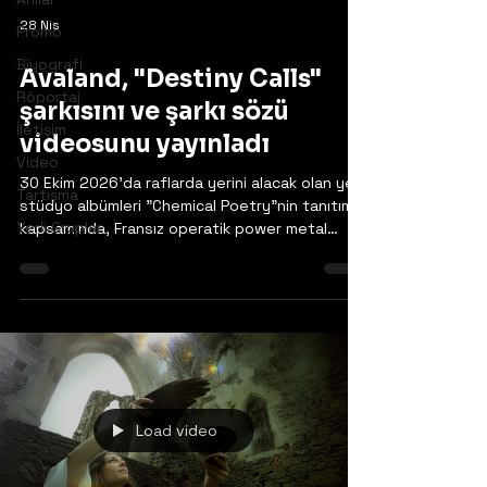
28 Nis
Promo
Biyografi
Avaland, "Destiny Calls"
Röportaj
şarkısını ve şarkı sözü
İletişim
videosunu yayınladı
Video
30 Ekim 2026'da raflarda yerini alacak olan yeni
Tartışma
stüdyo albümleri "Chemical Poetry"nin tanıtımı
Yerli Gruplar
kapsamında, Fransız operatik power metal
grubu Avaland yepyeni single'ları "Destiny
Calls"ı yayınladı.
https://www.facebook.com/avaland.metal.oper
a
Load video