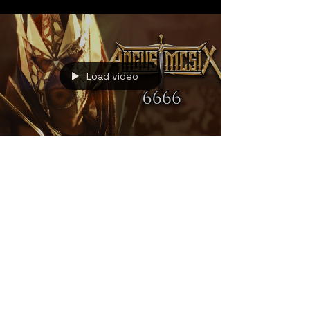
Load video
8 Oca 2025
Angus McSix - Yeni Single
Çıktı
Angus McSix yeni single'ı "6666" için bir video
klip yayınladı. Klibin kayıt, miks ve mastering
işlemleri grubun gitaristi Sebastian...