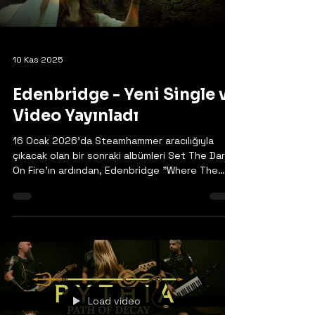
10 Kas 2025
Edenbridge - Yeni Single ve
Video Yayınladı
16 Ocak 2026'da Steamhammer aracılığıyla
çıkacak olan bir sonraki albümleri Set The Dark
On Fire'ın ardından, Edenbridge "Where The
Wild Things Are" single'ı için bir müzik videosu
yayınladı.
https://www.facebook.com/EdenbridgeOfficial
Load video