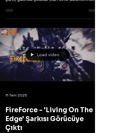
Çek metal grubu Metal Factory, yeni single'ları
"Human Ecstasy"yi video klip şeklinde yayınladı.
Şarkı, yakında çıkacak olan ikinci albümlerinde
yer alacak. Daha fazla ayrıntı yakında
açıklanacak.
https://www.facebook.com/MetalFactoryOffici
al
Load video
11 Tem 2025
FireForce - 'Living On The