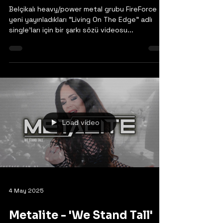
Edge' Şarkısı Görücüye
Çıktı
Belçikalı heavy/power metal grubu FireForce
yeni yayınladıkları "Living On The Edge" adlı
single'ları için bir şarkı sözü videosu...
Load video
4 May 2025