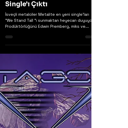
Metalite - 'We Stand Tall'
Single'ı Çıktı
İsveçli metalciler Metalite en yeni single'ları
"We Stand Tall "ı sunmaktan heyecan duyuyor.
Prodüktörlüğünü Edwin Premberg, miks ve...