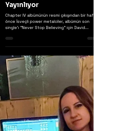
13 Şub 2025
Twins Crew - 'Never Stop
Believing' Şarkısını
Yayınlıyor
Chapter IV albümünün resmi çıkışından bir hafta
önce İsveçli power metalciler, albümün son
single'ı "Never Stop Believing" için David...