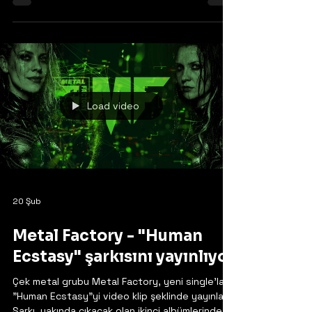
süredir grubun davulcusu olan Larry Howe'un
aşırı görüşleri nedeniyle gruptan ayrıldığını
duyurdu. Grubun ve Larry'nin bu konuyla ilgili
açıklamalarının tamamı aşağıda okunabilir.
Grubun açıklaması: "Yıllardır bu konuda
anlaşmazlık yaşayan Vicious Rumors, uzun
süredir grubun davulcusu olan Larry Howe ile
artık turneye çıkmayacak. Grup olarak Larry'nin
kişisel siyasi hedeflerine hiçbir zaman
katılmadık. Orijinal bir üyenin ayrılmas
Load video
20 Şub
Metal Factory - "Human
Ecstasy" şarkısını yayınlıyor