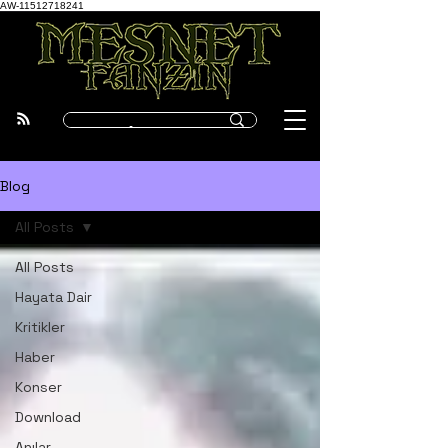
AW-11512718241
Blog
All Posts
All Posts
Hayata Dair
Kritikler
Haber
Konser
Download
Anılar