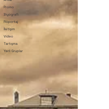
Promo
Biyografi
Röportaj
İletişim
Video
Tartışma
Yerli Gruplar