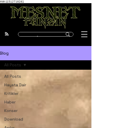
AW-11512718241
Blog
All Posts
All Posts
Hayata Dair
Kritikler
Haber
Konser
Download
Anılar