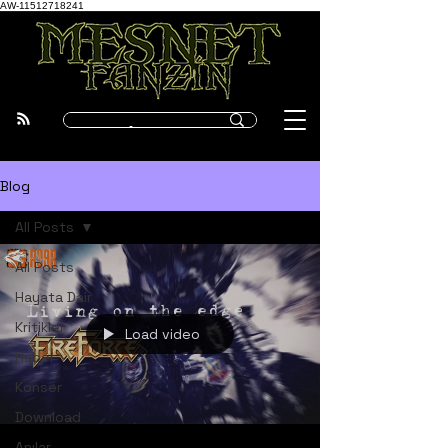
AW-11512718241
Blog
All Posts
All Posts
Hayata Dair
Kritikler
Load video
Haber
Konser
Download
Anılar