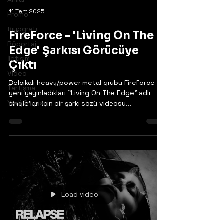
11 Tem 2025
Promo
Biyografi
FireForce - 'Living On The
Röportaj
Edge' Şarkısı Görücüye
İletişim
Çıktı
Video
Belçikalı heavy/power metal grubu FireForce
Tartışma
yeni yayınladıkları "Living On The Edge" adlı
Yerli Gruplar
single'ları için bir şarkı sözü videosu...
Load video