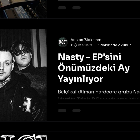
yandan yoldayken bir yandan da ge
Volkan Blckrthm
8 Şub 2025
1 dakikada okunur
Nasty - EP'sini
Önümüzdeki Ay
Yayınlıyor
Belçikalı/Alman hardcore grubu Na
Mart'ta Triple B Records aracılığıyl
yayınlanacak olan Black My Heart a
EP'sini...