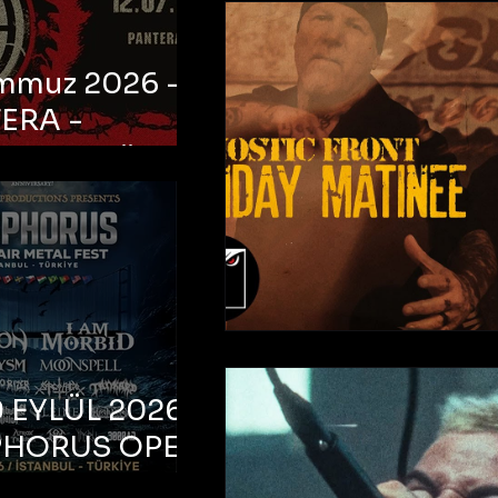
emmuz 2026 -
ERA -
bul, Ataköy
a Arena
 EYLÜL 2026 –
PHORUS OPEN
METAL FEST