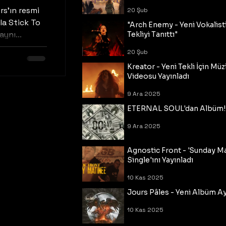
rs'ın resmi
20 Şub
la Stick To
"Arch Enemy - Yeni Vokalisti
ynı...
Tekliyi Tanıttı"
20 Şub
Kreator - Yeni Tekli İçin Müz
Videosu Yayınladı
9 Ara 2025
ETERNAL SOUL'dan Albüm!
9 Ara 2025
Agnostic Front - 'Sunday M
Single'ını Yayınladı
10 Kas 2025
Jours Pâles - Yeni Albüm Ayr
10 Kas 2025