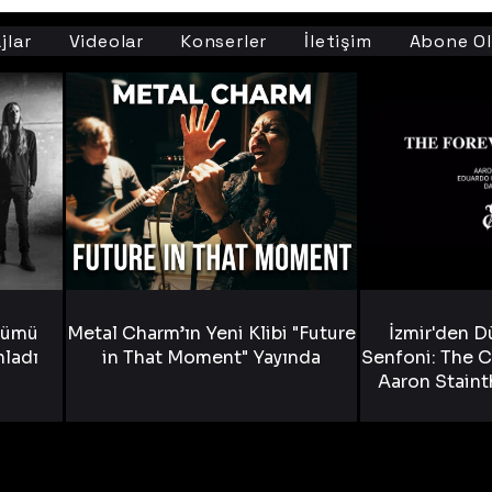
jlar
Videolar
Konserler
İletişim
Abone Ol
bümü
Metal Charm’ın Yeni Klibi "Future
İzmir'den D
nladı
in That Moment" Yayında
Senfoni: The C
Aaron Staint
Bride) ve The
Yen