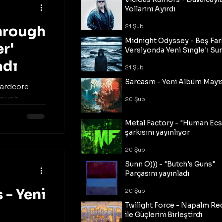
Yollarını Ayırdı
21 Şub
hrough
Midnight Odyssey - Beş Fark
r'
Versiyonda Yeni Single'ı Su
adı
21 Şub
Sarcasm - Yeni Albüm Mayı
hardcore
rough
20 Şub
 yeni bir
Metal Factory - "Human Ecs
şarkısını yayınlıyor
20 Şub
Sunn O))) - "Butch's Guns"
Parçasını yayınladı
 - Yeni
20 Şub
Twilight Force - Napalm Re
ile Güçlerini Birleştirdi