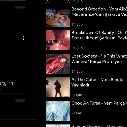
24 Şub
çen yıl...
Beyond Creation - Yeni Alb
"Reverence"den Şarkı ve Vi
24 Şub
Breakdown Of Sanity - On Y
Sonra İlk Yeni Şarkısını Payl
24 Şub
Lost Society - "Is This Wha
Wanted" Parça Prömiyeri
24 Şub
At The Gates - Yeni Single'ı
sty, 14
Yayınladı
a
21 Şub
dlı yeni
Cnoc An Tursa - Yeni Parça 
21 Şub
Vicious Rumors - Davulcuyl