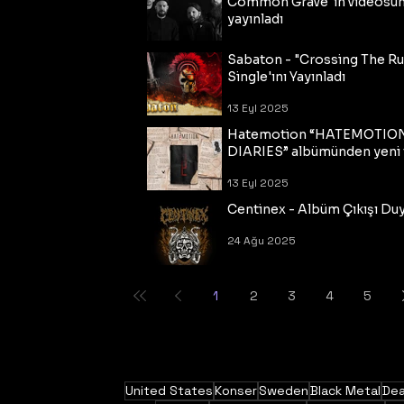
Common Grave"ın videosu
yayınladı
14 Eyl 2025
Sabaton - "Crossing The R
Single'ını Yayınladı
13 Eyl 2025
Hatemotion “HATEMOTIO
DIARIES” albümünden yeni t
13 Eyl 2025
Centinex - Albüm Çıkışı Du
24 Ağu 2025
1
2
3
4
5
United States
Konser
Sweden
Black Metal
Dea