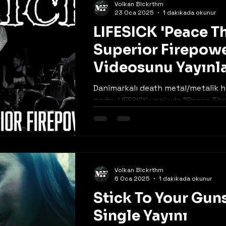
Volkan Blckrthm
23 Oca 2025
1 dakikada okunur
LIFESICK 'Peace T
Superior Firepowe
Videosunu Yayınl
Danimarkalı death metal/metalik 
grubu LIFESICK yeni yıla "Peace Th
Superior Firepower" için hazırladığı
videoyla...
Volkan Blckrthm
6 Oca 2025
1 dakikada okunur
Stick To Your Guns
Single Yayını