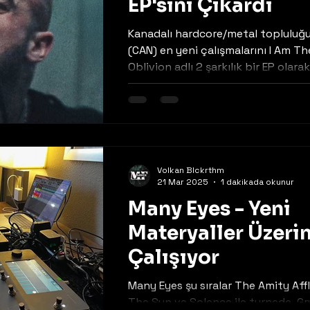
EP'sini Çıkardı
Kanadalı hardcore/metal topluluğ
(CAN) en yeni çalışmalarını I Am T
Oblivion adlı 2 şarkılık bir EP olarak
Volkan Blckrthm
21 Mar 2025
1 dakikada okunur
Many Eyes - Yeni
Materyaller Üzeri
Çalışıyor
Many Eyes şu sıralar The Amity Affli
The Sun ve Solence ile turnede. Gr