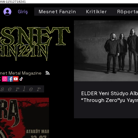
AW-11512718241
Giriş
Mesnet Fanzin
Kritikler
Röporta
net Metal Magazine
serler
ELDER Yeni Stüdyo Al
“Through Zero”yu Yayı