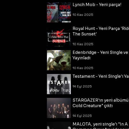
Lynch Mob - Yeni parça!
10 Kas 2025
Royal Hunt - Yeni Parça 'Rid
The Sunset'
10 Kas 2025
Edenbridge - Yeni Single ve
Yayınladı
10 Kas 2025
Testament - Yeni Single'ı Ya
14 Eyl 2025
STARGAZER'ın yeni albümü
Cold Creature" çıktı
14 Eyl 2025
MALOTA, yeni single'ı "In A