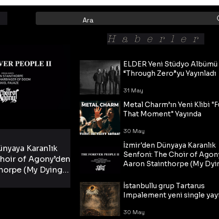
Haberler
ELDER Yeni Stüdyo Albümü
“Through Zero”yu Yayınladı
31 May
Metal Charm’ın Yeni Klibi "F
That Moment" Yayında
30 May
İzmir'den Dünyaya Karanlık
ünyaya Karanlık
Senfoni: The Choir of Agon
hoir of Agony’den
Aaron Stainthorpe (My Dyi
horpe (My Dying
Bride) ve The Cross Eşliğin
 Cross Eşliğinde
30 May
Tekli!
İstanbullu grup Tartarus
i Tekli!
Impalement yeni single yayı
30 May