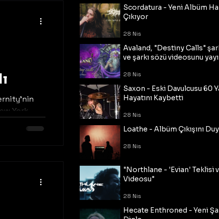
Scordatura - Yeni Albüm Ha
Çıkıyor
28 Nis
Avaland, "Destiny Calls" şar
ve şarkı sözü videosunu yayı
dı
28 Nis
Saxon - Eski Davulcusu 60 
Hayatını Kaybetti
ernity'nin
New York
28 Nis
 "Sunday
Loathe - Albüm Çıkışını Du
nladı.
ticfront
28 Nis
"Northlane - 'Evian' Teklisi 
Videosu"
28 Nis
Hecate Enthroned - Yeni Şar