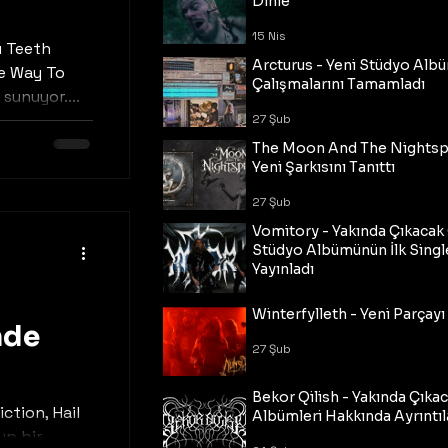
Dinle
15 Nis
u Teeth
Arcturus - Yeni Stüdyo Al
he Way To
Çalışmalarını Tamamladı
 sunuyor....
27 Şub
The Moon And The Nightspi
Yeni Şarkısını Tanıttı
27 Şub
Vomitory - Yakında Çıkaca
Stüdyo Albümünün İlk Single
Yayınladı
27 Şub
Winterfylleth - Yeni Parçayı 
nde
27 Şub
Bekor Qilish - Yakında Çıka
ction, Hail
Albümleri Hakkında Ayrıntıl
up bir