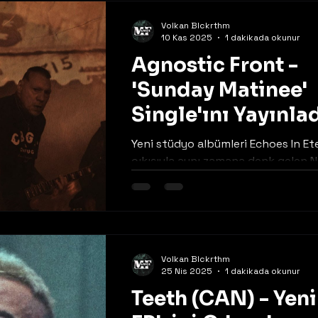
Volkan Blckrthm
10 Kas 2025
1 dakikada okunur
Agnostic Front -
'Sunday Matinee'
Single'ını Yayınla
Yeni stüdyo albümleri Echoes In Et
çıkışıyla aynı zamana denk gelen 
hardcore ustaları Agnostic Front,
Matinee" single'ı için bir video yayı
https://www.facebook.com/agnos
Volkan Blckrthm
25 Nis 2025
1 dakikada okunur
Teeth (CAN) - Yeni