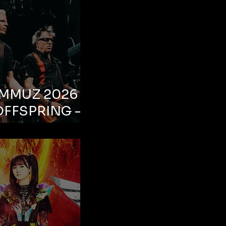
EMMUZ 2026 –
OFFSPRING –
ul, Life Park