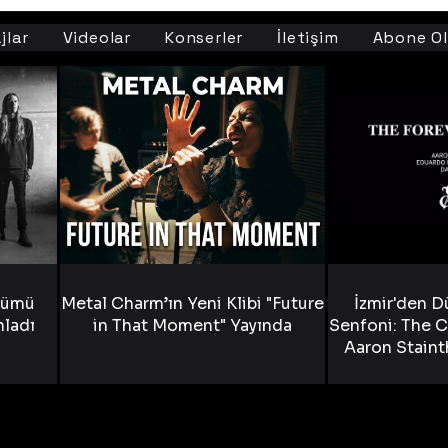
jlar
Videolar
Konserler
İletişim
Abone Ol
bümü
Metal Charm’ın Yeni Klibi "Future
İzmir'den D
nladı
in That Moment" Yayında
Senfoni: The C
Aaron Staint
Bride) ve The
Yen