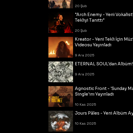
20 Şub
"Arch Enemy - Yeni Vokalisti
Tekliyi Tanıttı"
20 Şub
Kreator - Yeni Tekli İçin Müz
Videosu Yayınladı
9 Ara 2025
ETERNAL SOUL'dan Albüm!
9 Ara 2025
Agnostic Front - 'Sunday M
Single'ını Yayınladı
10 Kas 2025
Jours Pâles - Yeni Albüm Ayr
10 Kas 2025