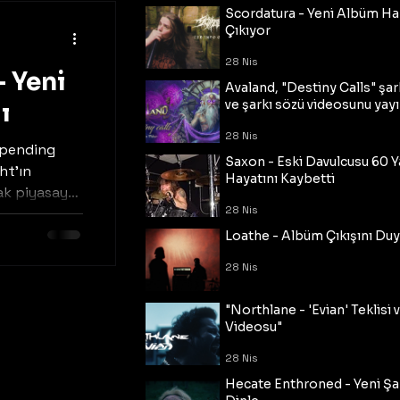
Scordatura - Yeni Albüm Ha
Çıkıyor
28 Nis
 Yeni
Avaland, "Destiny Calls" şar
ve şarkı sözü videosunu yayı
ı
28 Nis
mpending
Saxon - Eski Davulcusu 60 
ht'ın
Hayatını Kaybetti
ak piyasaya
28 Nis
Loathe - Albüm Çıkışını Du
28 Nis
"Northlane - 'Evian' Teklisi 
Videosu"
28 Nis
Hecate Enthroned - Yeni Şar