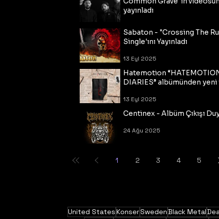
Common Grave"ın videosu
yayınladı
14 Eyl 2025
Sabaton - "Crossing The R
Single'ını Yayınladı
13 Eyl 2025
Hatemotion “HATEMOTIO
DIARIES” albümünden yeni t
13 Eyl 2025
Centinex - Albüm Çıkışı Du
24 Ağu 2025
1
2
3
4
5
United States
Konser
Sweden
Black Metal
Dea