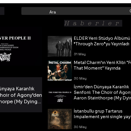
Haberler
ELDER Yeni Stüdyo Albümü
“Through Zero”yu Yayınladı
31 May
Metal Charm’ın Yeni Klibi "F
That Moment" Yayında
30 May
İzmir'den Dünyaya Karanlık
ünyaya Karanlık
Senfoni: The Choir of Agon
hoir of Agony’den
Aaron Stainthorpe (My Dyi
horpe (My Dying
Bride) ve The Cross Eşliğin
 Cross Eşliğinde
30 May
Tekli!
İstanbullu grup Tartarus
i Tekli!
Impalement yeni single yayı
30 May