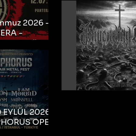
emmuz 2026 -
ERA -
bul, Ataköy
a Arena
 EYLÜL 2026 –
PHORUS OPEN
METAL FEST