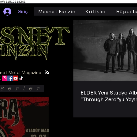
AW-11512718241
Giriş
Mesnet Fanzin
Kritikler
Röporta
net Metal Magazine
serler
ELDER Yeni Stüdyo Al
“Through Zero”yu Yayı