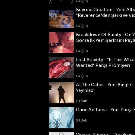
24 Şub
Beyond Creation - Yeni Alb
"Reverence"den Şarkı ve Vi
24 Şub
Breakdown Of Sanity - On Y
Sonra İlk Yeni Şarkısını Payl
24 Şub
Lost Society - "Is This Wha
Wanted" Parça Prömiyeri
24 Şub
At The Gates - Yeni Single'ı
Yayınladı
21 Şub
Cnoc An Tursa - Yeni Parça 
21 Şub
Vicious Rumors - Davulcuyl