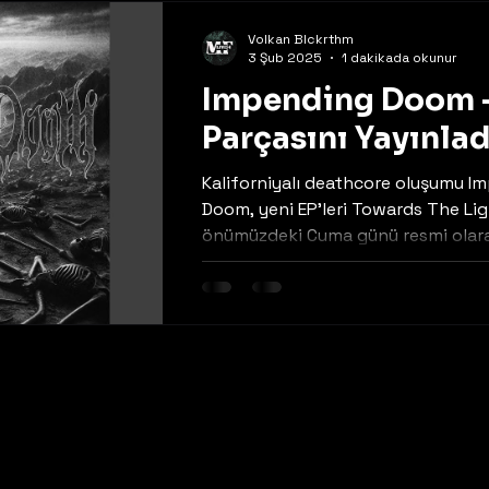
Volkan Blckrthm
3 Şub 2025
1 dakikada okunur
Impending Doom -
Parçasını Yayınlad
Kaliforniyalı deathcore oluşumu I
Doom, yeni EP'leri Towards The Lig
önümüzdeki Cuma günü resmi olar
çıkmasından...