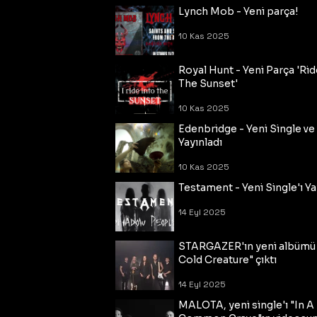
Lynch Mob - Yeni parça!
10 Kas 2025
Royal Hunt - Yeni Parça 'Rid
The Sunset'
10 Kas 2025
Edenbridge - Yeni Single ve
Yayınladı
10 Kas 2025
Testament - Yeni Single'ı Ya
14 Eyl 2025
STARGAZER'ın yeni albümü
Cold Creature" çıktı
14 Eyl 2025
MALOTA, yeni single'ı "In A