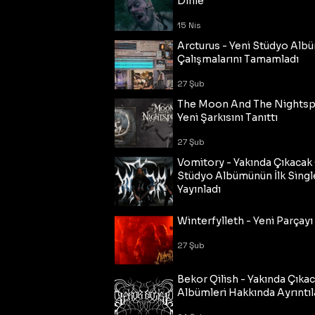
Dinle
15 Nis
Arcturus - Yeni Stüdyo Al
Çalışmalarını Tamamladı
27 Şub
The Moon And The Nightspi
Yeni Şarkısını Tanıttı
27 Şub
Vomitory - Yakında Çıkaca
Stüdyo Albümünün İlk Single
Yayınladı
27 Şub
Winterfylleth - Yeni Parçayı 
27 Şub
Bekor Qilish - Yakında Çıka
Albümleri Hakkında Ayrıntıl