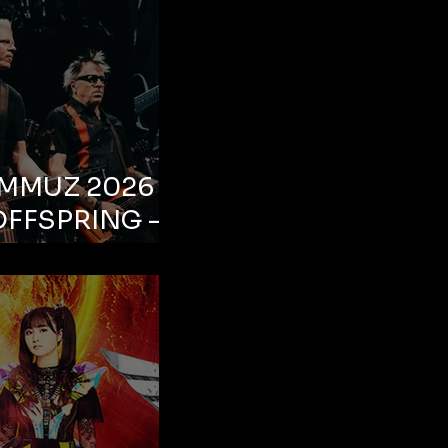
EMMUZ 2026 –
OFFSPRING –
ul, Life Park