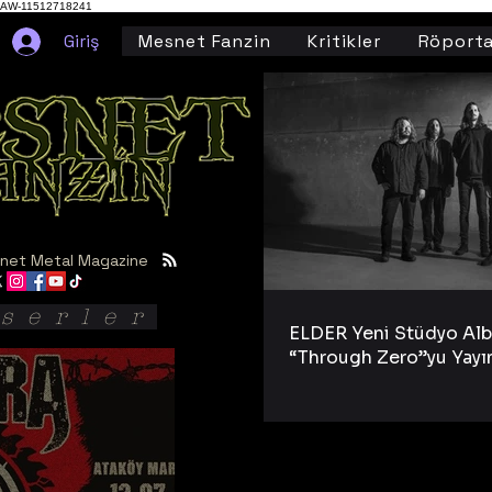
AW-11512718241
Giriş
Mesnet Fanzin
Kritikler
Röporta
net Metal Magazine
serler
ELDER Yeni Stüdyo Al
“Through Zero”yu Yayı