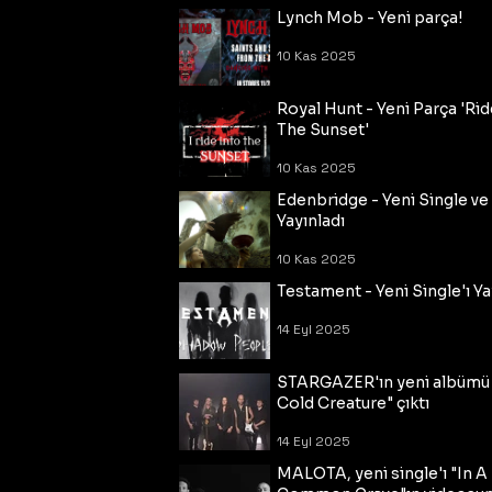
Lynch Mob - Yeni parça!
10 Kas 2025
Royal Hunt - Yeni Parça 'Rid
The Sunset'
10 Kas 2025
Edenbridge - Yeni Single ve
Yayınladı
10 Kas 2025
Testament - Yeni Single'ı Ya
14 Eyl 2025
STARGAZER'ın yeni albümü
Cold Creature" çıktı
14 Eyl 2025
MALOTA, yeni single'ı "In A