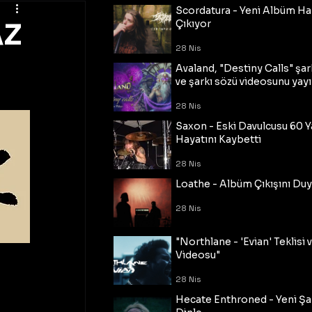
Scordatura - Yeni Albüm Ha
AZ
Çıkıyor
28 Nis
Avaland, "Destiny Calls" şar
ve şarkı sözü videosunu yayı
28 Nis
Saxon - Eski Davulcusu 60 
Hayatını Kaybetti
28 Nis
Loathe - Albüm Çıkışını Du
28 Nis
"Northlane - 'Evian' Teklisi 
Videosu"
28 Nis
Hecate Enthroned - Yeni Şar