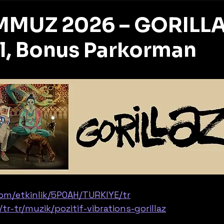
EMMUZ 2026 – GORILL
ul, Bonus Parkorman
z
com/etkinlik/5POAH/TURKIYE/tr
/tr-tr/muzik/pozitif-vibrations-gorillaz