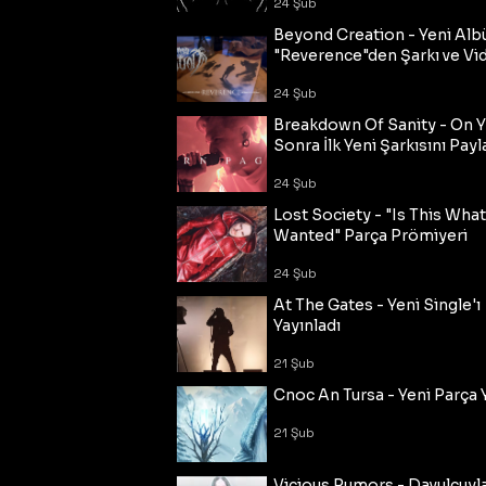
24 Şub
Beyond Creation - Yeni Alb
"Reverence"den Şarkı ve Vi
24 Şub
Breakdown Of Sanity - On Y
Sonra İlk Yeni Şarkısını Payl
24 Şub
Lost Society - "Is This Wha
Wanted" Parça Prömiyeri
24 Şub
At The Gates - Yeni Single'ı
Yayınladı
21 Şub
Cnoc An Tursa - Yeni Parça 
21 Şub
Vicious Rumors - Davulcuyl