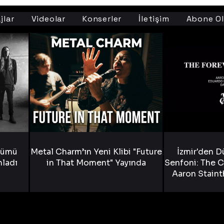
jlar
Videolar
Konserler
İletişim
Abone Ol
bümü
Metal Charm’ın Yeni Klibi "Future
İzmir'den D
nladı
in That Moment" Yayında
Senfoni: The C
Aaron Staint
Bride) ve The
Yen