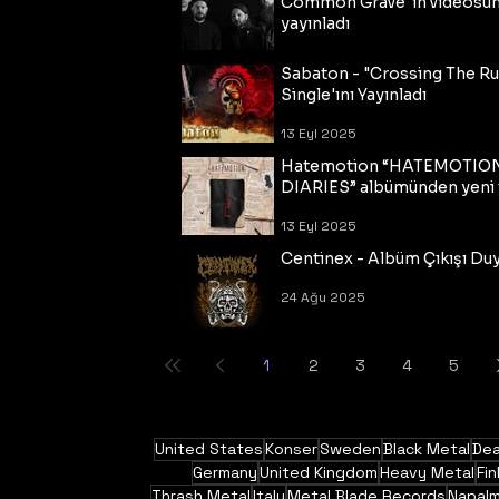
Common Grave"ın videosu
yayınladı
14 Eyl 2025
Sabaton - "Crossing The R
Single'ını Yayınladı
13 Eyl 2025
Hatemotion “HATEMOTIO
DIARIES” albümünden yeni t
13 Eyl 2025
Centinex - Albüm Çıkışı Du
24 Ağu 2025
1
2
3
4
5
United States
Konser
Sweden
Black Metal
Dea
Germany
United Kingdom
Heavy Metal
Fin
Thrash Metal
Italy
Metal Blade Records
Napal