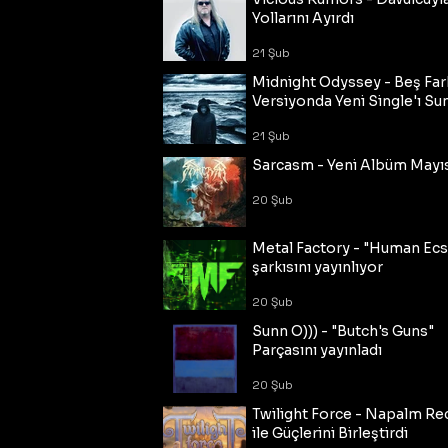
Yollarını Ayırdı
21 Şub
Midnight Odyssey - Beş Fark
Versiyonda Yeni Single'ı Su
21 Şub
Sarcasm - Yeni Albüm Mayı
20 Şub
Metal Factory - "Human Ecs
şarkısını yayınlıyor
20 Şub
Sunn O))) - "Butch's Guns"
Parçasını yayınladı
20 Şub
Twilight Force - Napalm Re
ile Güçlerini Birleştirdi