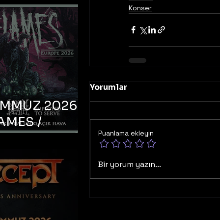
Konser
Yorumlar
EMMUZ 2026 –
AMES /
Puanlama ekleyin
LM DEATH /
OYED TO
Bir yorum yazın...
 – İstanbul,
mum Uniq
hava