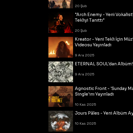
20 Şub
"Arch Enemy - Yeni Vokalisti
Tekliyi Tanıttı"
20 Şub
Kreator - Yeni Tekli İçin Müz
Videosu Yayınladı
9 Ara 2025
ETERNAL SOUL'dan Albüm!
9 Ara 2025
Agnostic Front - 'Sunday M
Single'ını Yayınladı
10 Kas 2025
Jours Pâles - Yeni Albüm Ayr
10 Kas 2025