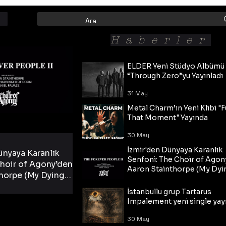
Haberler
ELDER Yeni Stüdyo Albümü
“Through Zero”yu Yayınladı
31 May
Metal Charm’ın Yeni Klibi "F
That Moment" Yayında
30 May
İzmir'den Dünyaya Karanlık
ünyaya Karanlık
Senfoni: The Choir of Agon
hoir of Agony’den
Aaron Stainthorpe (My Dyi
horpe (My Dying
Bride) ve The Cross Eşliğin
 Cross Eşliğinde
30 May
Tekli!
İstanbullu grup Tartarus
i Tekli!
Impalement yeni single yayı
30 May