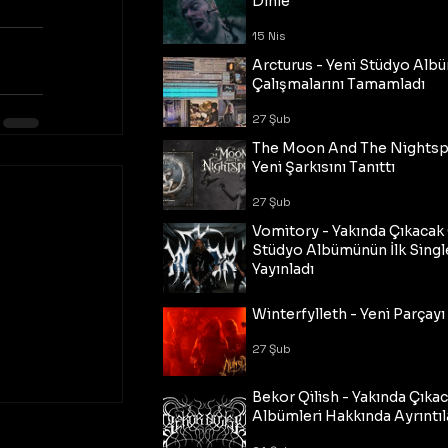
Dinle
15 Nis
Arcturus - Yeni Stüdyo Al
Çalışmalarını Tamamladı
27 Şub
The Moon And The Nightspi
Yeni Şarkısını Tanıttı
27 Şub
Vomitory - Yakında Çıkaca
Stüdyo Albümünün İlk Single
Yayınladı
27 Şub
Winterfylleth - Yeni Parçayı 
27 Şub
Bekor Qilish - Yakında Çıka
Albümleri Hakkında Ayrıntıl