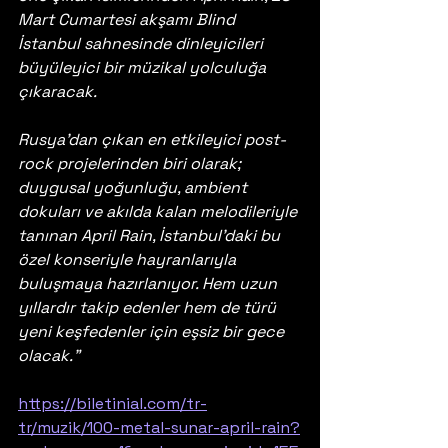
Mart Cumartesi akşamı Blind 
İstanbul sahnesinde dinleyicileri 
büyüleyici bir müzikal yolculuğa 
çıkaracak.
Rusya’dan çıkan en etkileyici post-
rock projelerinden biri olarak; 
duygusal yoğunluğu, ambient 
dokuları ve akılda kalan melodileriyle 
tanınan April Rain, İstanbul’daki bu 
özel konseriyle hayranlarıyla 
buluşmaya hazırlanıyor. Hem uzun 
yıllardır takip edenler hem de türü 
yeni keşfedenler için eşsiz bir gece 
olacak."
https://biletinial.com/tr-
tr/muzik/100-metal-sunar-april-rain?