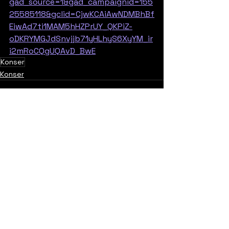
gad_source=1&gad_campaignid=155
25585118&gclid=CjwKCAiAwNDMBhBf
EiwAd7ti1MAM5hHZPrUY_QKPiZ-
oDKRYMGJdSnvjjb71yHLhyS6XyYM_ir
i2mRoCQgUQAvD_BwE
Konser
Konser
Yorumlar
0.0 / 5 (0)
Yorum yapın ve puanlayın...