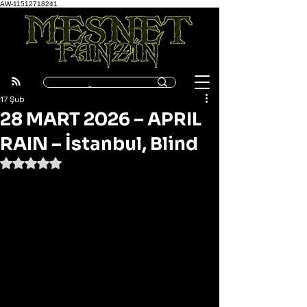
AW-11512718241
17 Şub
28 MART 2026 – APRIL
RAIN – İstanbul, Blind
5 üzerinden NaN yıldız