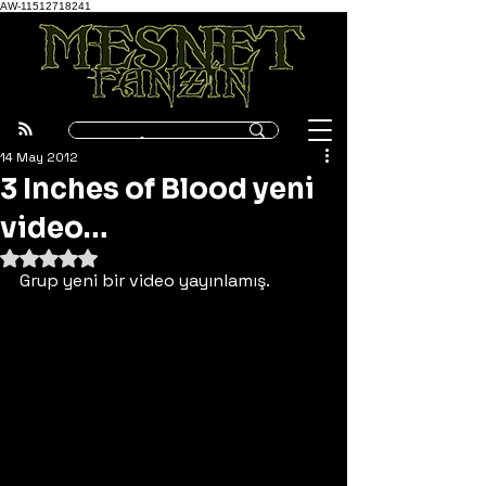
AW-11512718241
14 May 2012
3 Inches of Blood yeni
video…
5 üzerinden NaN yıldız
Grup yeni bir video yayınlamış.