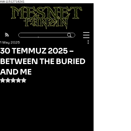
AW-11512718241
1 May 2025
30 TEMMUZ 2025 –
BETWEEN THE BURIED
AND ME
5 üzerinden NaN yıldız