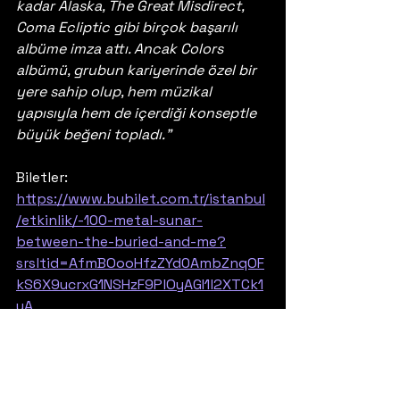
kadar Alaska, The Great Misdirect, 
Coma Ecliptic gibi birçok başarılı 
albüme imza attı. Ancak Colors 
albümü, grubun kariyerinde özel bir 
yere sahip olup, hem müzikal 
yapısıyla hem de içerdiği konseptle 
büyük beğeni topladı."
Biletler: 
https://www.bubilet.com.tr/istanbul
/etkinlik/-100-metal-sunar-
between-the-buried-and-me?
srsltid=AfmBOooHfzZYd0AmbZnqOF
kS6X9ucrxG1NSHzF9PlOyAGI1l2XTCk1
yA
Konser
Konser