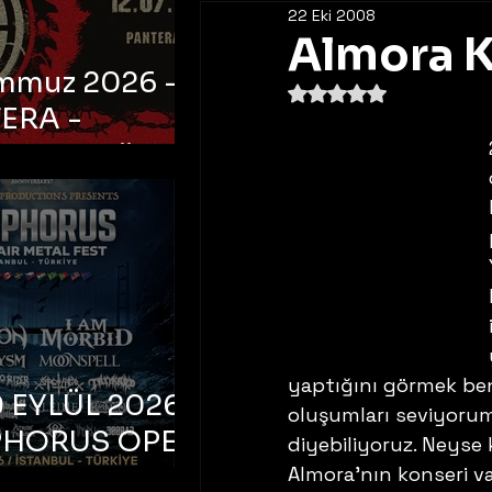
22 Eki 2008
Almora K
emmuz 2026 -
5 üzerinden NaN yıldı
ERA -
bul, Ataköy
a Arena
yaptığını görmek beni
 EYLÜL 2026 –
oluşumları seviyorum.
PHORUS OPEN
diyebiliyoruz. Neyse 
METAL FEST
Almora’nın konseri v