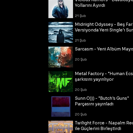
Yollarını Ayırdı
21 Şub
Midnight Odyssey - Beş Fark
Versiyonda Yeni Single'ı Su
21 Şub
Sarcasm - Yeni Albüm Mayı
20 Şub
Metal Factory - "Human Ecs
şarkısını yayınlıyor
20 Şub
Sunn O))) - "Butch's Guns"
Parçasını yayınladı
20 Şub
Twilight Force - Napalm Re
ile Güçlerini Birleştirdi