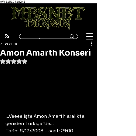
AW-11512718241
7 Eki 2008
Amon Amarth Konseri
5 üzerinden NaN yıldız
…Veeee işte Amon Amarth aralıkta 
yeniden Türkiye ‘de…
Tarih: 6/12/2008 – saat: 21:00