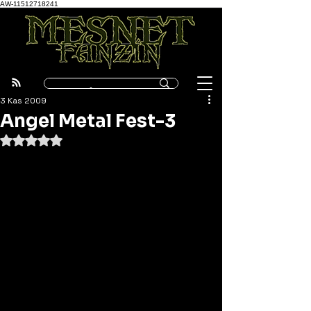
AW-11512718241
3 Kas 2009
Angel Metal Fest-3
5 üzerinden NaN yıldız